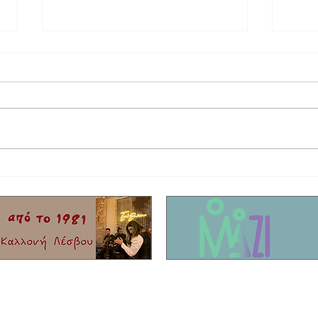
Η Ιουλία Καλλιμάνη στην Καλλονή!
Ο Κωνσ
του ήρ
Παπαδό
strang