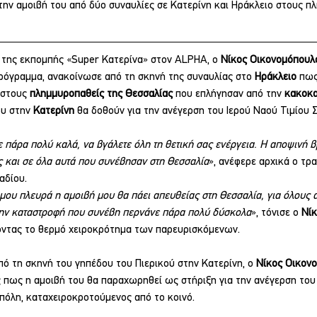
την αμοιβή του από δύο συναυλίες σε Κατερίνη και Ηράκλειο στους π
της εκπομπής «Super Κατερίνα» στον ALPHA, ο 
Νίκος Οικονομόπουλ
πρόγραμμα, ανακοίνωσε από τη σκηνή της συναυλίας στο 
Ηράκλειο 
πως
 στους 
πλημμυροπαθείς της Θεσσαλίας
 που επλήγησαν από την 
κακοκα
υ στην 
Κατερίνη 
θα δοθούν για την ανέγερση του Ιερού Ναού Τιμίου 
πάρα πολύ καλά, να βγάλετε όλη τη θετική σας ενέργεια. Η αποψινή βρ
 και σε όλα αυτά που συνέβησαν στη Θεσσαλία
», ανέφερε αρχικά ο τρ
αδίου.
 μου πλευρά η αμοιβή μου θα πάει απευθείας στη Θεσσαλία, για όλους 
ην καταστροφή που συνέβη περνάνε πάρα πολύ δύσκολα
», τόνισε ο 
Νίκ
οντας το θερμό χειροκρότημα των παρευρισκόμενων.
πό τη σκηνή του γηπέδου του Πιερικού στην Κατερίνη, ο 
Νίκος Οικον
 πως η αμοιβή του θα παραχωρηθεί ως στήριξη για την ανέγερση του 
πόλη, καταχειροκροτούμενος από το κοινό.