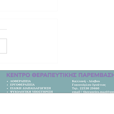
ταντίνος Μαρκουλάκης στο ρόλο
ωα λιμενικού Κυριάκου
πουλου στην ταινία «I was a
er» (video)