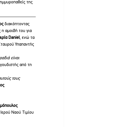
λημμυροπαθείς της 
ος
 διακόπτοντας 
 η αμοιβή του για 
ιρία Daniel
, ενώ τα 
Σταυρού Υπαπαντής 
αδιά είναι 
αγουδιστής από τη 
αυτούς τους 
ος 
ομόπουλος 
Ιερού Ναού Τιμίου 