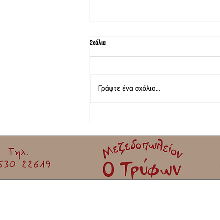
Σχόλια
Γράψτε ένα σχόλιο...
Φεστιβάλ γιορτής σαρδέλας Καλλονής |
Όλο το πρόγραμμα!