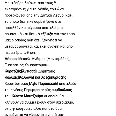
Μουτζούρη βρίσκει απο τους 9 
εκλεγμένους για τη Λέσβο, του 4 να 
προέρχονται απο την Δυτική Λέσβο, κάτι 
το οποίο δεν είχε συμβεί ξανά στο 
παρελθόν και σίγουρα αποτελεί μια 
σημαντική και θετική εξέλιξη για τον τόπο 
μας ο οποίος ήδη έχει ξεκινήσει να 
μεταμορφώνεται και έχει ανάγκη και απο 
περαιτέρω ώθηση.
Δήσσος 
Μιχαήλ-Άνθιμος (Μανταμάδος), 
Ευστράτιος Χρυσοστόμου-
Κυρατζής(Άντισσα)
, Δημήτρης 
Καλλίας(Καλλονή) και Χατζηκυριαζής 
Χρυστόστομος
(Αγία Παρασκευή) 
αποτελούν 
τους νέους 
Περιφερειακούς συμβούλους 
του 
Κώστα Μουτζούρη 
οι οποίοι θα 
κληθούν να συμμετέχουν στον σχεδιασμό, 
στις ψηφοφορίες αλλά και στα όσα 
αναμένεται να γίνουν στα νησιά μας.