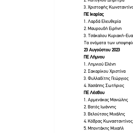
2. Κατόγλου Δήμητρα
3. Χριστοφής Κωνσταντίν
ΠΕ Ικαρίας
1. Λαρδά Ελευθερία
2. Μαυρουδή Ειρήνη
3. Τσάκαλου Κυριακή-Ευα
Τα ονόματα των υποψηφίω
23 Αυγούστου 2023
ΠΕ Λήμνου
1. Λημνιού Ελένη
2. Σακαρίκου Χριστίνα
3. Φυλλαδίτης Γεώργιος
4. Χασάπης Σωτήριος
ΠΕ Λέσβου
1. Αρμενάκας Μανώλης
2. Βατός Ιωάννης
3. Βελούτσος Μιχάλης
4. Κόβρας Κωνασταντίνος
5. Μποντάκης Μιχαήλ