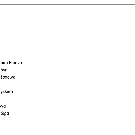
άκα Ειρήνη
φόνη
Δέσποινα
γγελική
ννα
δώρα