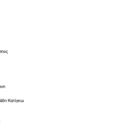
ππος
ήνη
ιάδη Κατίγκω
ς