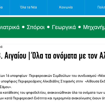
δα
Όλα τα Νέα
Κοινωνία
Πολιτ
τά
. Αιγαίου | Όλα τα ονόματα με τον Α
αίων 16 υποψηφίων  Περιφερειακών Συμβούλων του συνδυασμού «Νέα
 υποψήφιος Περιφερειάρχης Αλκιβιάδης Στεφανής στην  «Αίθουσα Ε
Σάμου». 
ία κατάθεσης του ψηφοδελτίου, ανακοινώθηκαν όλα τα ονόματα των 
ων κατά Περιφερειακή Ενότητα και ημερομηνία ανακοίνωσης έχουν 