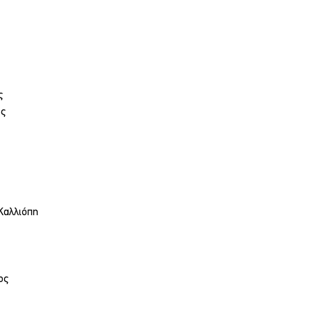
ς
ος
Καλλιόπη
ος