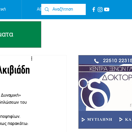
ική
Αθλητικά
Επικοινωνία
λκιβιάδη
 Δυναμική» 
κδηλώσεων του 
υποψηφίων.
όπως παρακάτω: