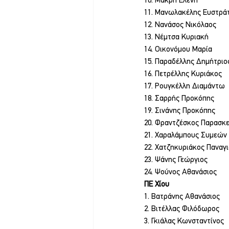
10. Μακρή Ελένη
11. Μανωλακέλης Ευστρά
12. Νανάσος Νικόλαος
13. Νέμτσα Κυριακή
14. Οικονόμου Μαρία
15. Παραδέλλης Δημήτριο
16. Πετρέλλης Κυριάκος
17. Ρουγκέλλη Διαμάντω
18. Σαρρής Προκόπης
19. Σινάνης Προκόπης
20. Φραντζέσκος Παρασκ
21. Χαραλάμπους Συμεών
22. Χατζηκυριάκος Παναγ
23. Ψάνης Γεώργιος
24. Ψούνος Αθανάσιος
ΠΕ Χίου
1. Βατράνης Αθανάσιος
2. Βιτέλλας Φιλόδωρος
3. Γκιάλας Κωνσταντίνος