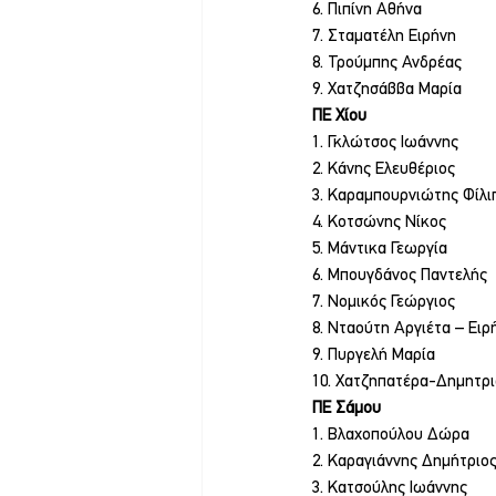
6. Πιπίνη Αθήνα
7. Σταματέλη Ειρήνη
8. Τρούμπης Ανδρέας
9. Χατζησάββα Μαρία
ΠΕ Χίου
1. Γκλώτσος Ιωάννης
2. Κάνης Ελευθέριος
3. Καραμπουρνιώτης Φίλι
4. Κοτσώνης Νίκος
5. Μάντικα Γεωργία
6. Μπουγδάνος Παντελής
7. Νομικός Γεώργιος
8. Νταούτη Αργιέτα – Ειρ
9. Πυργελή Μαρία
10. Χατζηπατέρα-Δημητρ
ΠΕ Σάμου
1. Βλαχοπούλου Δώρα
2. Καραγιάννης Δημήτριο
3. Κατσούλης Ιωάννης