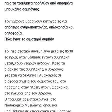
πως τα τραύματα προήλθαν από σπασμένα 
μπουκάλια σαμπάνιας.
Τον 32χρονο βαραίνουν κατηγορίες για 
απόπειρα ανθρωποκτονίας
, 
οπλοχρησία
 και 
οπλοφορία
 .
Πώς έγινε το αιματηρό συμβάν 
Το  περιστατικό συνέβη λίγο μετά τις 06:30 
το πρωί, όταν ξέσπασε έντονη συμπλοκή 
μεταξύ δύο νεαρών ανδρών . Κατά τη 
διάρκεια της συμπλοκής, ο 35χρονος 
φέρεται να δέχθηκε 18 μαχαιριές σε 
διάφορα σημεία του σώματός του, στο 
πρόσωπο, στην πλάτη, στον θώρακα και 
στα πλευρά, απο τον 32χρονο.
Ο τραυματίας μεταφέρθηκε  στο 
Νοσοκομείο Μυτιλήνης, όπου και 
υποβλήθηκε σε χειρουργική επέμβαση για 