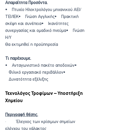
Απαραίτητα Προσόντα.
•    Πτυχίο Ηλεκτρολόγου μηχανικού ΑΕΙ/
ΤΕΙ/ΙΕΚ•    Γνώση Αγγλικής•    Πρακτική 
σκέψη και συνέπεια•    Ικανότητες 
συνεργασίας και ομαδικό πνεύμα•    Γνώση 
Η/Υ
Θα εκτιμηθεί η προϋπηρεσία
Τι παρέχουμε.
•    Ανταγωνιστικό πακέτο αποδοχών• 
   Φιλικό εργασιακό περιβάλλον• 
   Δυνατότητα εξέλιξης 
Τεχνολόγος Τροφίμων – Υποστήριξη 
Χημείου
Περιγραφή θέσης.
·         Έλεγχος των κρίσιμων σημείων 
ελέγχου του γάλακτος