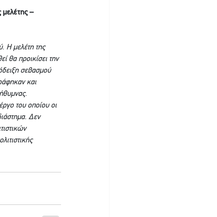
 μελέτης – 
. Η μελέτη της 
ί θα προικίσει την 
όδειξη σεβασμού 
γράφηκαν και 
ήθυμνας. 
ργο του οποίου οι 
ιάστημα. Δεν 
τιστικών 
λιτιστικής 