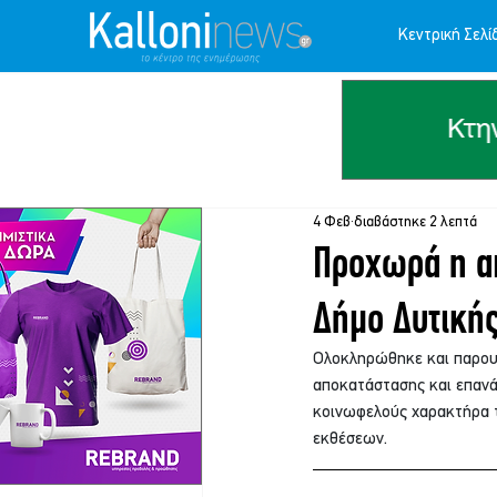
Κεντρική Σελί
4 Φεβ
διαβάστηκε 2 λεπτά
Προχωρά η α
Δήμο Δυτική
Ολοκληρώθηκε και παρουσ
αποκατάστασης και επανά
κοινωφελούς χαρακτήρα τ
εκθέσεων.