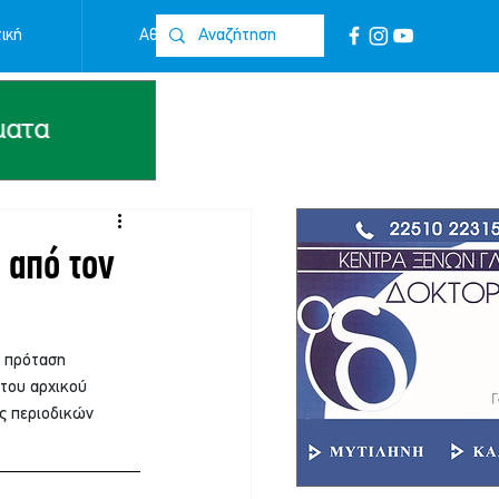
ική
Αθλητικά
Επικοινωνία
 από τον
 πρόταση 
του αρχικού 
ς περιοδικών 