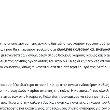
 στην αποκατάσταση της αρχικής διάταξης των χώρων του λουτρού, μ
ων που θα επιτρέπουν ευελιξία στη 
φιλοξενία εκθέσεων και εκδηλώ
ν μεταγενέστερων ανοιγμάτων στους θερμούς χώρους, καθώς και ο α
δειξη της αρχικής ογκοπλασίας του κτιρίου. Όλες οι εξωτερικές επιφάν
ό κουρασάνι, όπως συναντάται στα περισσότερα λουτρά της Λέσβου 
αρουσιάζει ιδιαίτερο ιστορικό και αρχιτεκτονικό ενδιαφέρον, καθώς 
υ – κοινωφελούς κτιρίου υγιεινής της πόλης. Η κατασκευή του ολοκλ
εταναστών στις Ηνωμένες Πολιτείες, προκειμένου να εξυπηρετηθούν 
υτρά. Πέρα από την κάλυψη βασικών αναγκών υγιεινής, οι χώροι του λ
αναστροφής και ψυχαγωγίας, αποτελώντας σημείο αναφοράς για τον ο