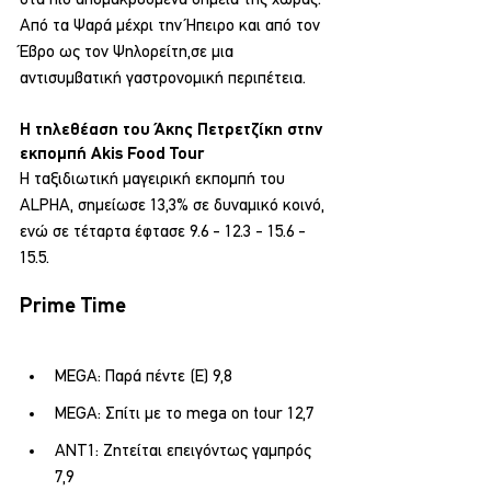
Από τα Ψαρά μέχρι την Ήπειρο και από τον 
Έβρο ως τον Ψηλορείτη,σε μια 
αντισυμβατική γαστρονομική περιπέτεια.
Η τηλεθέαση του Άκης Πετρετζίκη στην 
εκπομπή Akis Food Tour
Η ταξιδιωτική μαγειρική εκπομπή του 
ALPHA, σημείωσε 13,3% σε δυναμικό κοινό, 
ενώ σε τέταρτα έφτασε 9.6 - 12.3 - 15.6 - 
15.5.
Prime Time
MEGA: Παρά πέντε (Ε) 9,8
MEGA: Σπίτι με το mega on tour 12,7
ΑΝΤ1: Ζητείται επειγόντως γαμπρός 
7,9