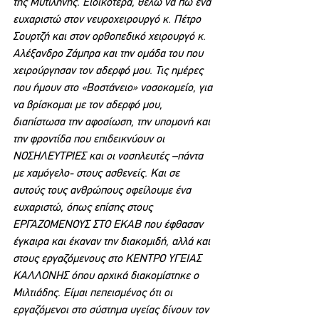
της Μυτιλήνης. Ειδικότερα, θέλω να πω ένα 
ευχαριστώ στον νευροχειρουργό κ. Πέτρο 
Σουρτζή και στον ορθοπεδικό χειρουργό κ. 
Αλέξανδρο Ζάμπρα και την ομάδα του που 
χειρούργησαν τον αδερφό μου. Τις ημέρες 
που ήμουν στο «Βοστάνειο» νοσοκομείο, για 
να βρίσκομαι με τον αδερφό μου, 
διαπίστωσα την αφοσίωση, την υπομονή και 
την φροντίδα που επιδεικνύουν οι 
ΝΟΣΗΛΕΥΤΡΙΕΣ και οι νοσηλευτές –πάντα 
με χαμόγελο- στους ασθενείς. Και σε 
αυτούς τους ανθρώπους οφείλουμε ένα 
ευχαριστώ, όπως επίσης στους 
ΕΡΓΑΖΟΜΕΝΟΥΣ ΣΤΟ ΕΚΑΒ που έφθασαν 
έγκαιρα και έκαναν την διακομιδή, αλλά και 
στους εργαζόμενους στο ΚΕΝΤΡΟ ΥΓΕΙΑΣ 
ΚΑΛΛΟΝΗΣ όπου αρχικά διακομίστηκε ο 
Μιλτιάδης. Είμαι πεπεισμένος ότι οι 
εργαζόμενοι στο σύστημα υγείας δίνουν τον 