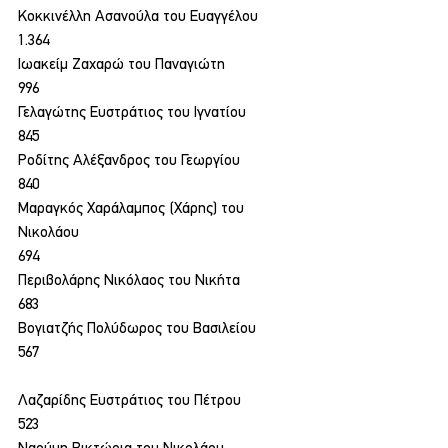
Κοκκινέλλη Ασανούλα του Ευαγγέλου
1.364
Ιωακείμ Ζαχαρώ του Παναγιώτη
996
Γελαγώτης Ευστράτιος του Ιγνατίου
845
Ροδίτης Αλέξανδρος του Γεωργίου
840
Μαραγκός Χαράλαμπος (Χάρης) του 
Νικολάου
694
Περιβολάρης Νικόλαος του Νικήτα
683
Βογιατζής Πολύδωρος του Βασιλείου
567
Λαζαρίδης Ευστράτιος του Πέτρου
523