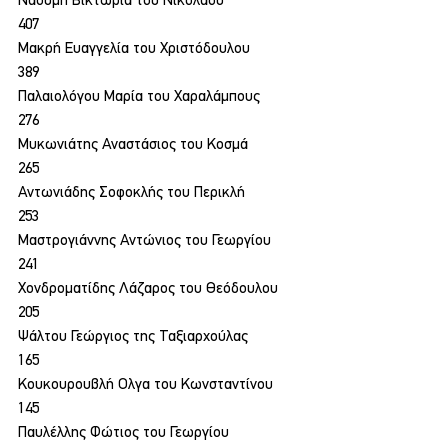
Ναούμη Βικτώρια του Νικολάου
407
Μακρή Ευαγγελία του Χριστόδουλου
389
Παλαιολόγου Μαρία του Χαραλάμπους
276
Μυκωνιάτης Αναστάσιος του Κοσμά
265
Αντωνιάδης Σοφοκλής του Περικλή
253
Μαστρογιάννης Αντώνιος του Γεωργίου
241
Χονδροματίδης Λάζαρος του Θεόδουλου
205
Ψάλτου Γεώργιος της Ταξιαρχούλας
165
Κουκουρουβλή Ολγα του Κωνσταντίνου
145
Παυλέλλης Φώτιος του Γεωργίου