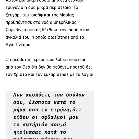
Αυτόν μία μικρή θυσία από ένα ζευγάρι 
τρυγόνια ή δύο μικρά περιστέρια. Το 
ζευγάρι του Ιωσήφ και της Μαρίας 
προϋπάντησε στο ναό ο υπερήλικας 
Συμεών, ο οποίος δέχθηκε τον Ιησού στην 
αγκαλιά του, η οποία φωτίστηκε από το 
Άγιο Πνεύμα. 
Ο πρεσβύτης ιερέας είχε λάβει υπόσχεση 
από τον Θεό ότι δεν θα πεθάνει, προτού δει 
τον Χριστό και τον ευχαρίστησε με τα λόγια:
Νυν απολύεις τον δούλον 
σου, Δέσποτα κατά το 
ρήμα σου εν ειρήνη,ότι 
είδον οι οφθαλμοί μου 
το σωτήριόν σου,ό 
ητοίμασας κατά το 