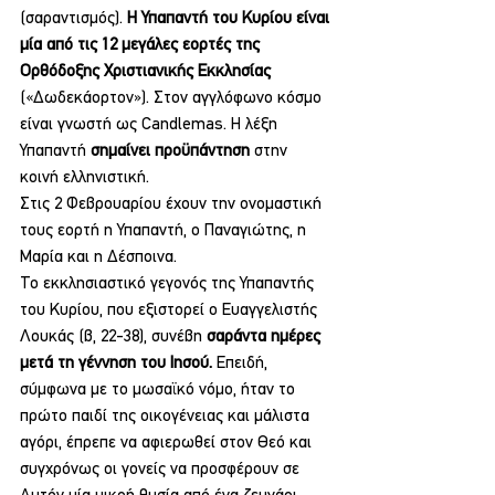
(σαραντισμός). 
Η Υπαπαντή του Κυρίου είναι 
μία από τις 12 μεγάλες εορτές της 
Ορθόδοξης Χριστιανικής Εκκλησίας
(«Δωδεκάορτον»). Στον αγγλόφωνο κόσμο 
είναι γνωστή ως Candlemas. Η λέξη 
Υπαπαντή 
σημαίνει προϋπάντηση 
στην 
κοινή ελληνιστική.
Στις 2 Φεβρουαρίου έχουν την ονομαστική 
τους εορτή η Υπαπαντή, ο Παναγιώτης, η 
Μαρία και η Δέσποινα.
Το εκκλησιαστικό γεγονός της Υπαπαντής 
του Κυρίου, που εξιστορεί ο Ευαγγελιστής 
Λουκάς (β, 22-38), συνέβη 
σαράντα ημέρες 
μετά τη γέννηση του Ιησού. 
Επειδή, 
σύμφωνα με το μωσαϊκό νόμο, ήταν το 
πρώτο παιδί της οικογένειας και μάλιστα 
αγόρι, έπρεπε να αφιερωθεί στον Θεό και 
συγχρόνως οι γονείς να προσφέρουν σε 