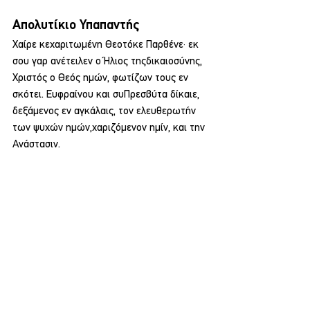
Απολυτίκιο Υπαπαντής
Χαίρε κεχαριτωμένη Θεοτόκε Παρθένε· εκ 
σου γαρ ανέτειλεν ο Ήλιος τηςδικαιοσύνης, 
Χριστός ο Θεός ημών, φωτίζων τους εν 
σκότει. Ευφραίνου και συΠρεσβύτα δίκαιε, 
δεξάμενος εν αγκάλαις, τον ελευθερωτήν 
των ψυχών ημών,χαριζόμενον ημίν, και την 
Ανάστασιν.
Κοινωνία
Εμφάνιση όλων
Σχετικές αναρτήσεις