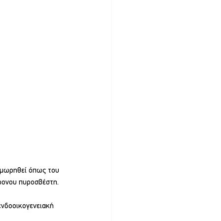
ιμωρηθεί όπως του 
χρονου πυροσβέστη.
ενδοοικογενειακή 