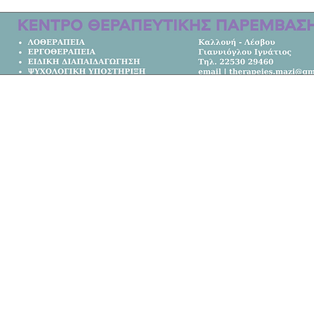
τυνομικής Δ/νσης Βορείου Αιγαίου
Κεντρική Σελίδα
Όλα τα Νέα
Κοινωνία
Πολιτική
Αθλητικά
Επικοινωνία