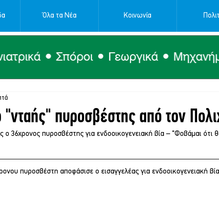
δα
Όλα τα Νέα
Κοινωνία
Πολιτ
πτά
 "νταής" πυροσβέστης από τον Πολι
 ο 36χρονος πυροσβέστης για ενδοοικογενειακή βία – “Φοβάμαι ότι θ
ρονου πυροσβέστη αποφάσισε ο εισαγγελέας για ενδοοικογενειακή βία