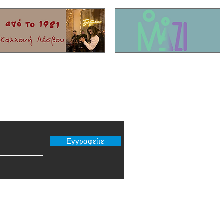
μετακίνηση κοπαδιού στο Σίγρι
της Ασ
er μας
Εγγραφείτε