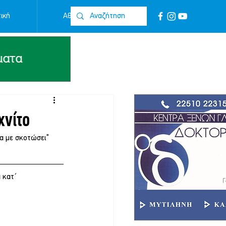
ική
Αθλητικά
Επικοινωνία
χνίτο
α με σκοτώσει” 
 κατ΄ 