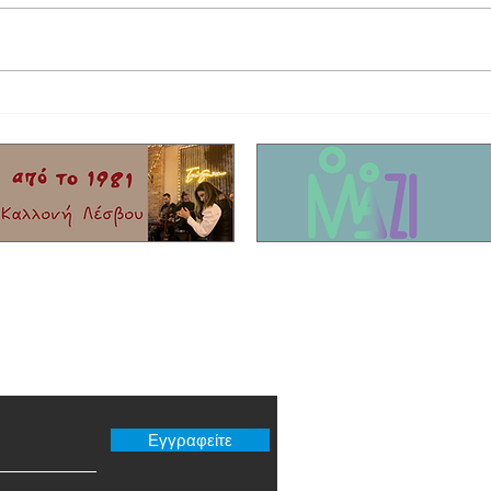
Έφυγε από τη ζωή ο τραγουδιστής Τζον
Η συγκ
Τίκης με καταγωγή από το Μόλυβο!
που σκ
Είχαν 
νησί!
er μας
Εγγραφείτε