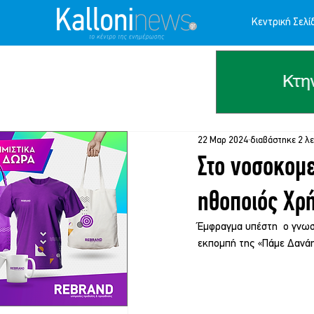
Κεντρική Σελί
22 Μαρ 2024
διαβάστηκε 2 λ
Στο νοσοκομ
ηθοποιός Χρ
Έμφραγμα υπέστη  ο γνωσ
εκπομπή της «Πάμε Δανάη