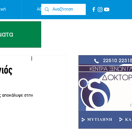
ική
Αθλητικά
Επικοινωνία
νιός
ς αποκάλυψε στην 