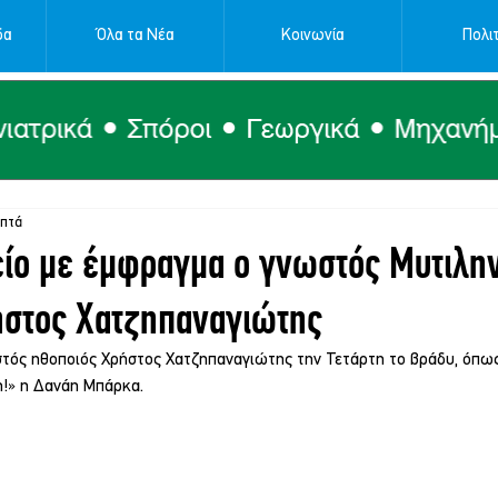
δα
Όλα τα Νέα
Κοινωνία
Πολιτ
επτά
είο με έμφραγμα ο γνωστός Μυτιλη
ήστος Χατζηπαναγιώτης
τός ηθοποιός Χρήστος Χατζηπαναγιώτης την Τετάρτη το βράδυ, όπω
!» η Δανάη Μπάρκα.