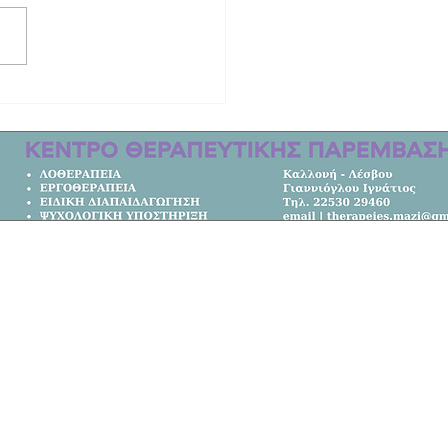
ινητική ιστορία των δύο γυναικών
οτώθηκαν στο τροχαίο στη Λέσβο |
μετακομίσει από την Αυστραλία στο
Κεντρική Σελίδα
Όλα τα Νέα
Κοινωνία