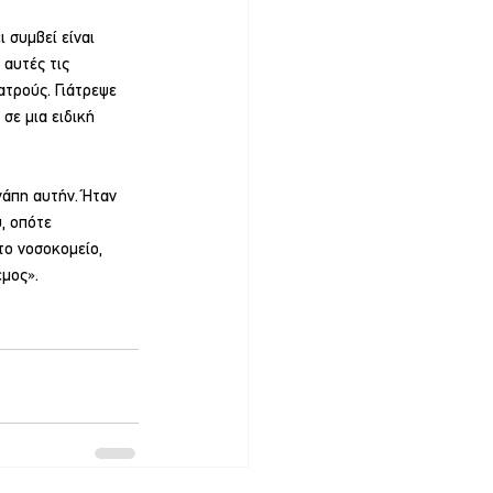
 συμβεί είναι 
 αυτές τις 
ατρούς. Γιάτρεψε 
σε μια ειδική 
γάπη αυτήν. Ήταν 
, οπότε 
το νοσοκομείο, 
εμος».