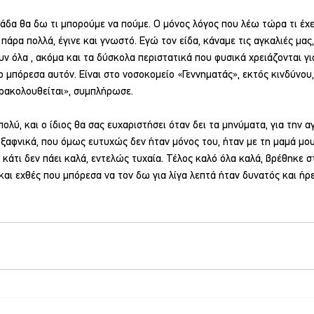
δα θα δω τι μπορούμε να πούμε. Ο μόνος λόγος που λέω τώρα τι έχει
πάρα πολλά, έγινε και γνωστό. Εγώ τον είδα, κάναμε τις αγκαλιές μας,
υν όλα , ακόμα και τα δύσκολα περιστατικά που φυσικά χρειάζονται γι
ο μπόρεσα αυτόν. Είναι στο νοσοκομείο «Γεννηματάς», εκτός κινδύνου, 
ρακολουθείται», συμπλήρωσε.
ολύ, και ο ίδιος θα σας ευχαριστήσει όταν δει τα μηνύματα, για την α
ξαφνικά, που όμως ευτυχώς δεν ήταν μόνος του, ήταν με τη μαμά μου
κάτι δεν πάει καλά, εντελώς τυχαία. Τέλος καλό όλα καλά, βρέθηκε σ
και εχθές που μπόρεσα να τον δω για λίγα λεπτά ήταν δυνατός και ήρ