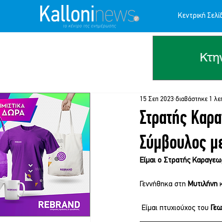
Κεντρική Σελί
15 Σεπ 2023
διαβάστηκε 1 λε
Στρατής Καρ
Σύμβουλος μ
Είμαι ο Στρατής Καραγεωρ
Γεννήθηκα στη 
Μυτιλήνη 
 Είμαι πτυχιούχος του 
Γεω