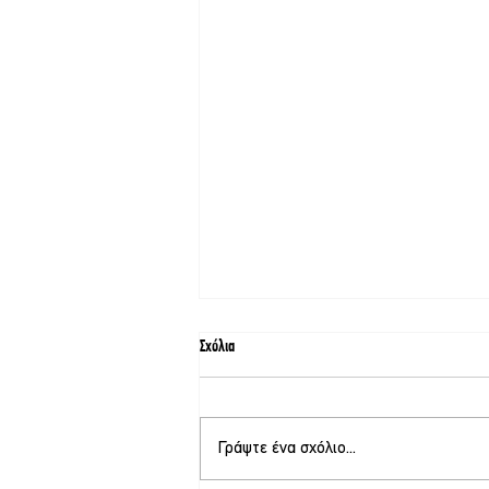
Σχόλια
Γράψτε ένα σχόλιο...
Στη Λέσβο ο Αλέξης Τσίπρας