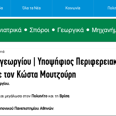
δα
Όλα τα Νέα
Κοινωνία
Πολιτ
πτά
αγεωργίου | Υπoψήφιος Περιφερεια
ε τον Κώστα Μουτζούρη
γίου. 
και μεγάλωσα στον 
Πολιχνίτο
 και τη 
Βρίσα
.
πονικού Πανεπιστημίου Αθηνών
. 