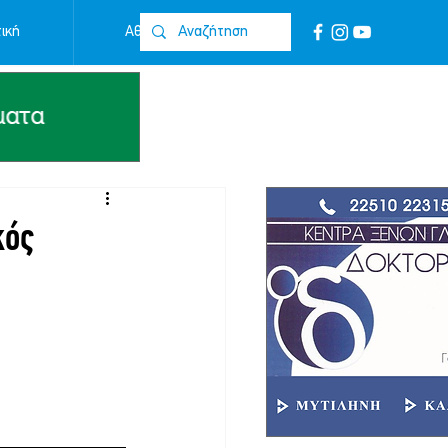
ική
Αθλητικά
Επικοινωνία
κός