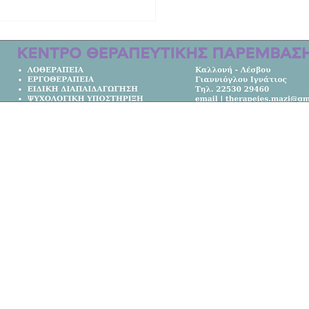
οδότηση 7,05 εκατ. ευρώ για έργα
άστασης από φυσικές καταστροφές
σιά του Βορείου Αιγαίου
Κεντρική Σελίδα
Όλα τα Νέα
Κοινωνία
Πολιτική
Αθλητικά