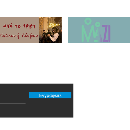
Δημαιρεσίες Δήμος Δυτικής Λέσβου:
Χρηματ
Παραμένει Πρόεδρος του Δημοτικού
αποκατ
συμβουλίου ο Στρατής Γελαγώτης
στα νη
er μας
Εγγραφείτε