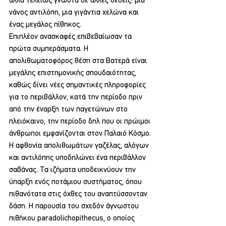
άλλα τελείως γνωστά σε άλλες θέσεις: μια 
νάνος αντιλόπη, μια γιγάντια χελώνα και 
ένας μεγάλος πίθηκος.
Επιπλέον ανασκαφές επιβεβαίωσαν τα 
πρώτα συμπεράσματα. Η 
απολιθωματοφόρος θέση στα Βατερά είναι 
μεγάλης επιστημονικής σπουδαιότητας, 
καθώς δίνει νέες σημαντικές πληροφορίες 
για το περιβάλλον, κατά την περίοδο πριν 
από την έναρξη των παγετώνων στο 
πλειόκαινο, την περίοδο δηλ που οι πρώιμοι 
άνθρωποι εμφανίζονται στον Παλαιό Κόσμο.
Η αφθονία απολιθωμάτων γαζέλας, αλόγων 
και αντιλόπης υποδηλώνει ένα περιβάλλον 
σαβάνας. Τα ιζήματα υποδεικνύουν την 
ύπαρξη ενός ποτάμιου συστήματος, όπου 
πιθανότατα στις όχθες του αναπτύσσονταν 
δάση. Η παρουσία του σχεδόν άγνωστου 
πιθήκου paradolichopithecus, ο οποίος 