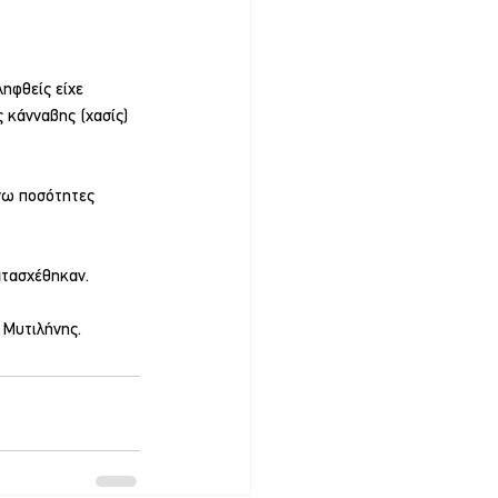
ηφθείς είχε 
 κάνναβης (χασίς) 
νω ποσότητες 
ατασχέθηκαν.
 Μυτιλήνης.