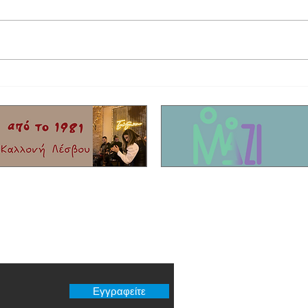
Στο αυτόφωρο 69χρονος κτηνοτρόφος για
Με 19 
μετακίνηση κοπαδιού στο Σίγρι
της Ασ
er μας
Εγγραφείτε