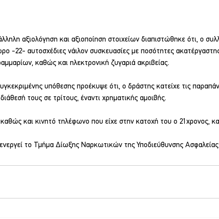
άλληλη αξιολόγηση και αξιοποίηση στοιχείων διαπιστώθηκε ότι, ο συλλ
ρο -22- αυτοσχέδιες νάιλον συσκευασίες με ποσότητες ακατέργαστης
ραμμαρίων, καθώς και ηλεκτρονική ζυγαριά ακριβείας.
συγκεκριμένης υπόθεσης προέκυψε ότι, ο δράστης κατείχε τις παραπά
ιάθεσή τους σε τρίτους, έναντι χρηματικής αμοιβής.
 καθώς και κινητό τηλέφωνο που είχε στην κατοχή του ο 21χρονος, κ
ιενεργεί το Τμήμα Δίωξης Ναρκωτικών της Υποδιεύθυνσης Ασφαλείας