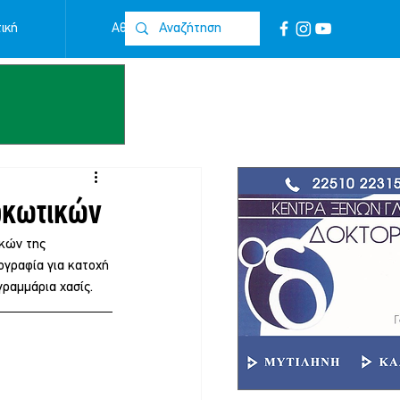
ική
Αθλητικά
Επικοινωνία
αρκωτικών
κών της 
ογραφία για κατοχή 
γραμμάρια χασίς.