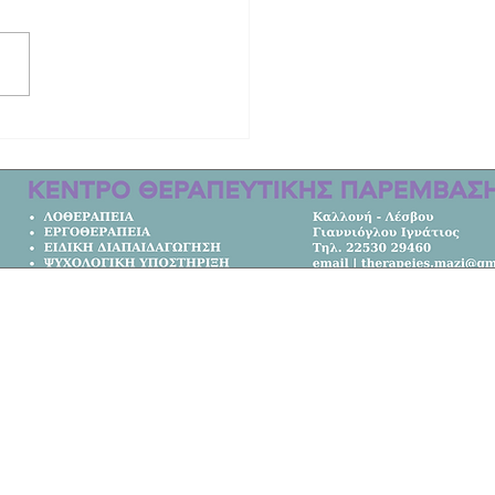
μοτοσικλέτες ενισχύθηκε ο στόλος
τυνομικής Δ/νσης Βορείου Αιγαίου
Κεντρική Σελίδα
Όλα τα Νέα
Κοινωνία