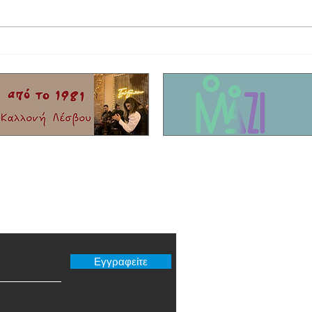
Αθλήτρια της χρονιάς η Μυτιληνιά
Γράφει
τενίστρια Ειρήνη Τσακίρη
"4" τη
er μας
Εγγραφείτε