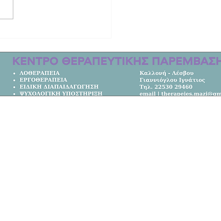
 ιστορία το ΕΠΑΛ Καλλονής | Στους
ς Ελλάδας!
Κεντρική Σελίδα
Όλα τα Νέα
Κοινωνία
Πολιτική