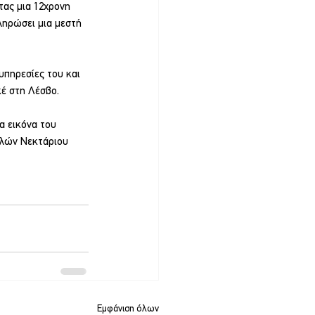
τας μια 12χρονη 
ληρώσει μια μεστή 
πηρεσίες του και 
έ στη Λέσβο.
α εικόνα του 
ελών Νεκτάριου 
Εμφάνιση όλων