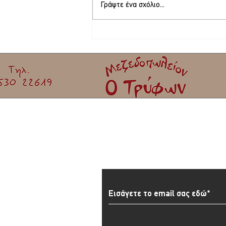
Γράψτε ένα σχόλιο...
Το νέο Διοικητικό Συμβούλιο της
Καλλονής – Πρόεδρος ο Ιωάννης
Πετριτζικλής
Εγγραφείτε στο Newslett