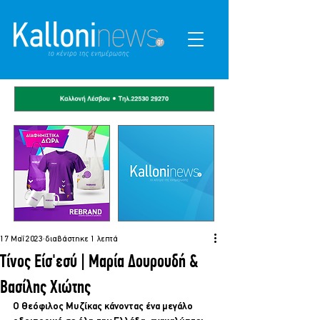
17 Μαΐ 2023
διαβάστηκε 1 λεπτά
Τίνος Είσ'εσύ | Μαρία Δουρουδή &
Βασίλης Χιώτης
Ο Θεόφιλος Μυζίκας κάνοντας ένα μεγάλο 