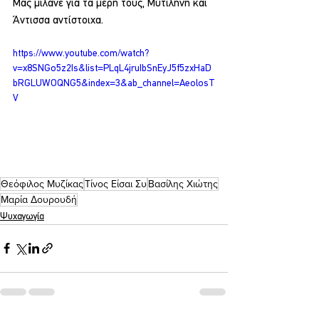
Μας μιλάνε για τα μέρη τους, Μυτιλήνη και 
Άντισσα αντίστοιχα.
https://www.youtube.com/watch?
v=x8SNGo5z2Is&list=PLqL4jruIbSnEyJ5f5zxHaD
bRGLUWOQNG5&index=3&ab_channel=AeolosT
V
Θεόφιλος Μυζίκας
Τίνος Είσαι Συ
Βασίλης Χιώτης
Μαρία Δουρουδή
Ψυχαγωγία