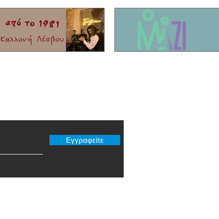
Τίκης με καταγωγή από το Μόλυβο!
που σκ
Είχαν 
νησί!
er μας
Εγγραφείτε