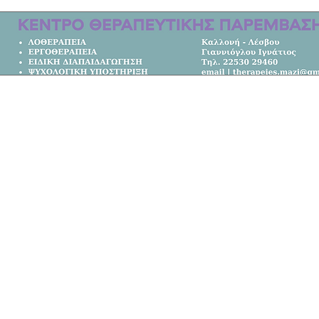
οτώθηκαν στο τροχαίο στη Λέσβο |
μετακομίσει από την Αυστραλία στο
Κεντρική Σελίδα
Όλα τα Νέα
Κοινωνία
Πολιτική
Αθλητικά
Επικοινωνία