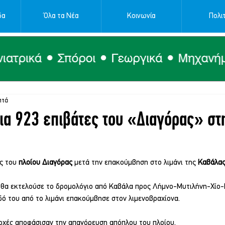
δα
Όλα τα Νέα
Κοινωνία
Πολιτ
πτά
ια 923 επιβάτες του «Διαγόρας» σ
ς του 
πλοίου Διαγόρας
 μετά την επακούμβηση στο λιμάνι της 
Καβάλα
 θα εκτελούσε το δρομολόγιο από Καβάλα προς Λήμνο-Μυτιλήνη-Χίο
ό του από το λιμάνι επακούμβησε στον λιμενοβραχίονα.
Αρχές αποφάσισαν την απαγόρευση απόπλου του πλοίου.