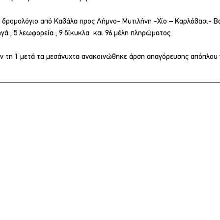
ο δρομολόγιο από Καβάλα προς Λήμνο- Μυτιλήνη -Χίο – Καρλόβασι- Βα
τηγά , 5 λεωφορεία , 9 δίκυκλα  και 96 μέλη πληρώματος.
ιν τη 1 μετά τα μεσάνυχτα ανακοινώθηκε άρση απαγόρευσης απόπλου γ