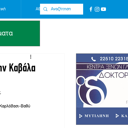
ική
Αθλητικά
Επικοινωνία
την Καβάλα
ς
.
-Καρλόβασι-Βαθύ 