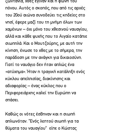
ζωντάνια, χθες έγιναν και η φωνή του 
πόνου. Αυτός ο σκοπός, που από τις αρχές 
του 20ού αιώνα συνοδεύει τις κηδείες στο 
νησί, έφερε μαζί του τη μνήμη όλων των 
χαμένων – όχι μόνο του χθεσινού ναυαγίου, 
αλλά και κάθε ψυχής που το Αιγαίο κατάπιε 
σιωπηλά. Και ο Μουτζούρης, με αυτή την 
κίνηση, ένωσε το χθες με το σήμερα, την 
παράδοση με την ανάγκη για δικαιοσύνη. 
Γιατί το ναυάγιο δεν ήταν απλώς ένα 
«ατύχημα». Ήταν η τραγική κατάληξη ενός 
κύκλου απελπισίας, διακίνησης και 
αδιαφορίας – ένας κύκλος που ο 
Περιφερειάρχης καλεί την Ευρώπη να 
σπάσει.
Καθώς οι νότες έσβηναν και η σιωπή 
απλωνόταν. "Ενός λεπτού σιωπή για τα 
θύματα του ναυαγίου"  είπε ο Κώστας 