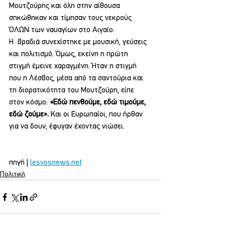
Μουτζούρης και όλη στην αίθουσα 
σηκώθηκαν και τίμησαν τους νεκρούς 
ΌΛΩΝ των ναυαγίων στο Αιγαίο.
Η  βραδιά συνεχίστηκε με μουσική, γεύσεις 
και πολιτισμό. Όμως, εκείνη η πρώτη 
στιγμή έμεινε χαραγμένη. Ήταν η στιγμή 
που η Λέσβος, μέσα από τα σαντούρια και 
τη διορατικότητα του Μουτζούρη, είπε 
στον κόσμο: 
«Εδώ πενθούμε, εδώ τιμούμε, 
εδώ ζούμε». 
Και οι Ευρωπαίοι, που ήρθαν 
για να δουν, έφυγαν έχοντας νιώσει.
πηγή | 
lesvosnews.net
Πολιτική