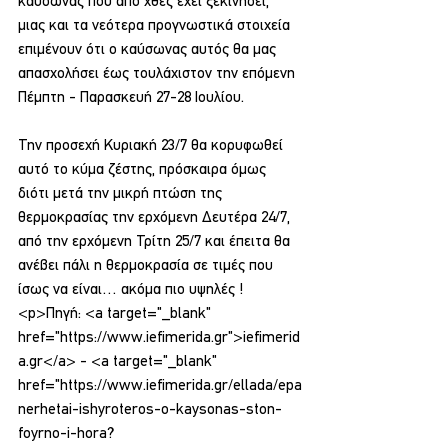
καύσωνας που από χθες έχει ξεκινήσει, 
μιας και τα νεότερα προγνωστικά στοιχεία 
επιμένουν ότι ο καύσωνας αυτός θα μας 
απασχολήσει έως τουλάχιστον την επόμενη 
Πέμπτη - Παρασκευή 27-28 Ιουλίου.
Την προσεχή Κυριακή 23/7 θα κορυφωθεί 
αυτό το κύμα ζέστης, πρόσκαιρα όμως 
διότι μετά την μικρή πτώση της 
θερμοκρασίας την ερχόμενη Δευτέρα 24/7, 
από την ερχόμενη Τρίτη 25/7 και έπειτα θα 
ανέβει πάλι η θερμοκρασία σε τιμές που 
ίσως να είναι… ακόμα πιο υψηλές !
<p>Πηγή: <a target="_blank" 
href="https://www.iefimerida.gr">iefimerid
a.gr</a> - <a target="_blank" 
href="https://www.iefimerida.gr/ellada/epa
nerhetai-ishyroteros-o-kaysonas-ston-
foyrno-i-hora?