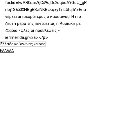
fbclid=IwAR0uas9jC49sjDc2oqboAYGoU_gR
nbj1S650XNBgBKaNKBckqxyTnL5tqI4">Επα
νέρχεται ισχυρότερος ο καύσωνας: Η πιο 
ζεστή μέρα της πενταετίας η Κυριακή με 
45άρια -Όλες οι προβλέψεις - 
iefimerida.gr</a></p>
Ελλάδα
καύσωνας
καιρός
ΕΛΛΑΔΑ
Εμφάνιση όλων
Σχετικές αναρτήσεις