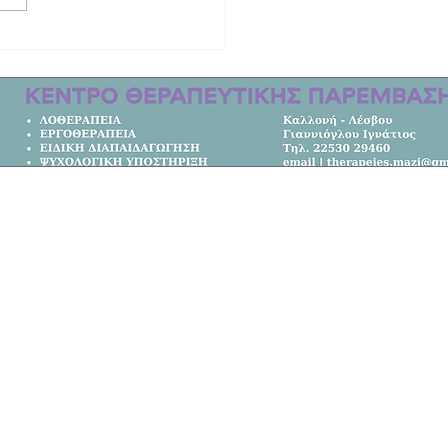
ινητική ιστορία των δύο γυναικών
οτώθηκαν στο τροχαίο στη Λέσβο |
μετακομίσει από την Αυστραλία στο
Κεντρική Σελίδα
Όλα τα Νέα
Κοινωνία
Πολιτική