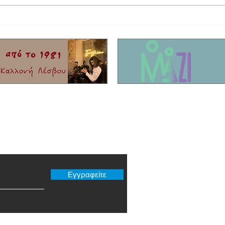
Έφυγε από τη ζωή ο τραγουδιστής Τζον
Η συγκ
Τίκης με καταγωγή από το Μόλυβο!
που σκ
Είχαν 
νησί!
er μας
Εγγραφείτε