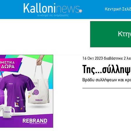
Κεντρική Σελί
16 Οκτ 2023
διαβάστηκε 2 λε
Της...σύλληψ
Βράδυ συλλήψεων και κρ