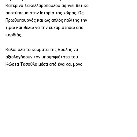
Κατερίνα Σακελλαροπούλου αφήνει θετικό 
αποτύπωμα στην Ιστορία της χώρας. Ως 
Πρωθυπουργός και ως απλός πολίτης την 
τιμώ και θέλω να την ευχαριστήσω από 
καρδιάς.
Καλώ όλα τα κόμματα της Βουλής να 
αξιολογήσουν την υποψηφιότητα του 
Κώστα Τασούλα μέσα από ένα και μόνο 
πρίσμα: αυτό του κύρους και της εμπειρίας, 
της γνώσης αλλά και του χαρακτήρα, 
προκειμένου να αναδειχθεί σε πρώτο 
πολίτη. Κι αν η αμερόληπτη απάντηση σε 
αυτά τα κριτήρια είναι καταφατική, τους 
ζητώ να τον στηρίξουν. Θα είναι μία 
επιλογή ενότητας και προοπτικής για την 
Ελλάδα.
Πολιτική