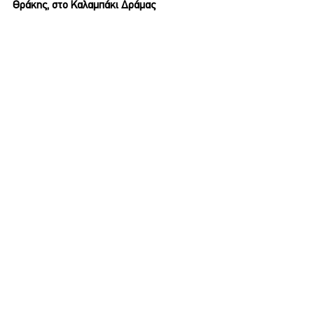
Θράκης, στο Καλαμπάκι Δράμας
Πολιτισμός
Εμφάνιση όλων
Σχετικές αναρτήσεις