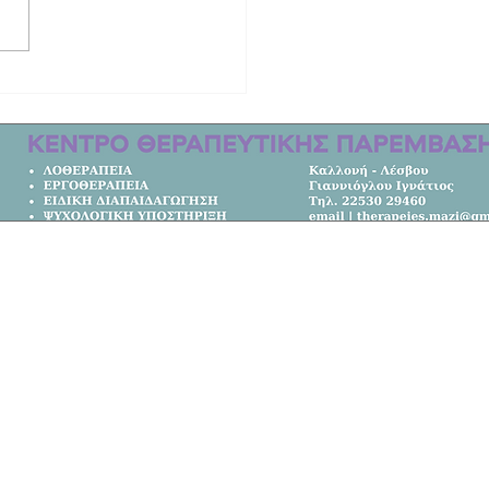
οδότηση 7,05 εκατ. ευρώ για έργα
άστασης από φυσικές καταστροφές
σιά του Βορείου Αιγαίου
Κεντρική Σελίδα
Όλα τα Νέα
Κοινωνία
Πολιτική