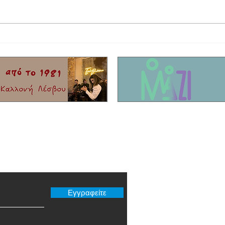
Δημαιρεσίες Δήμος Δυτικής Λέσβου:
Χρηματ
Παραμένει Πρόεδρος του Δημοτικού
αποκατ
συμβουλίου ο Στρατής Γελαγώτης
στα νη
er μας
Εγγραφείτε