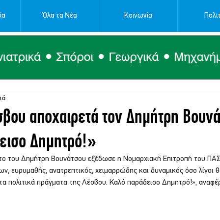
δα
Όλα τα Νέα
Κοινωνία
Πολιτ
τά
σβου αποχαιρετά τον Δημήτρη Βουνά
εισο Δημητρό!»
ατο του Δημήτρη Βουνάτσου εξέδωσε η Νομαρχιακή Επιτροπή του ΠΑ
, ευρυμαθής, ανατρεπτικός, χειμαρρώδης και δυναμικός όσο λίγοι θα
τα πολιτικά πράγματα της Λέσβου. Καλό παράδεισο Δημητρό!», αναφέρ