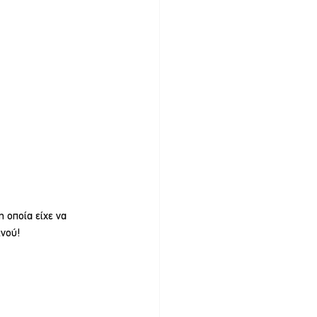
 οποία είχε να 
ινού!