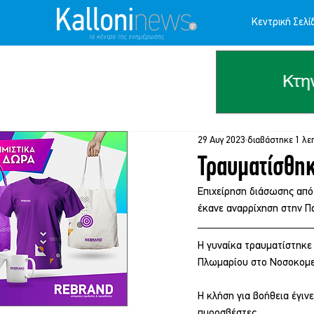
Κεντρική Σελί
29 Αυγ 2023
διαβάστηκε 1 λε
Τραυματίσθηκ
Επιχείρηση διάσωσης από
έκανε αναρρίχηση στην Π
Η γυναίκα τραυματίστηκε
Πλωμαρίου στο Νοσοκομεί
Η κλήση για βοήθεια έγιν
πυροσβέστες.