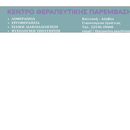
οτώθηκαν στο τροχαίο στη Λέσβο |
μετακομίσει από την Αυστραλία στο
Κεντρική Σελίδα
Όλα τα Νέα
Κοινωνία
Πολιτική
Αθλητικά
Επικοινωνία