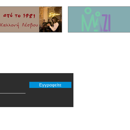
Τίκης με καταγωγή από το Μόλυβο!
που σκ
Είχαν 
νησί!
er μας
Εγγραφείτε