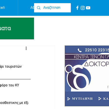
ική
Αθλητικά
Επικοινωνία
άρι τουριστών 
φόρο του ΚΥ 
οσβεστικης με έξι 