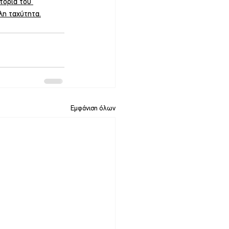
τορία του 
λη ταχύτητα.
Εμφάνιση όλων