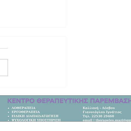
από τη ζωή ο τραγουδιστής Τζον
με καταγωγή από το Μόλυβο!