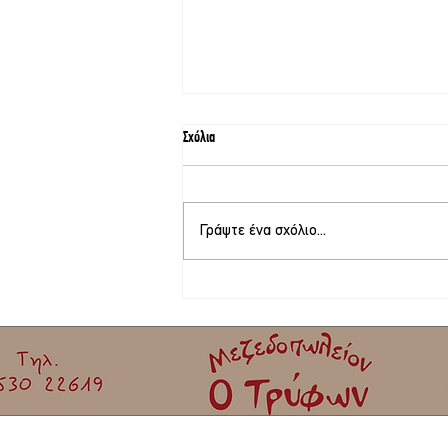
Σχόλια
Γράψτε ένα σχόλιο...
Φεστιβάλ γιορτής σαρδέλας Καλλονής |
Όλο το πρόγραμμα!