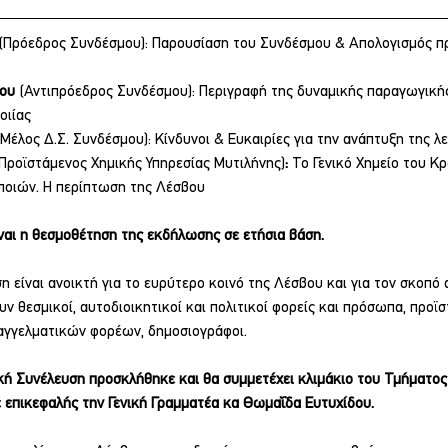
(Πρόεδρος Συνδέσμου): Παρουσίαση του Συνδέσμου & Απολογισμός π
ου 
(Αντιπρόεδρος Συνδέσμου): Περιγραφή της δυναμικής παραγωγική
οιίας
(Μέλος Δ.Σ. Συνδέσμου): Κίνδυνοι & Ευκαιρίες για την ανάπτυξη της λ
Προϊστάμενος Χημικής Υπηρεσίας Μυτιλήνης)
:
 Το Γενικό Χημείο του Κ
οιών. Η περίπτωση της Λέσβου   
ναι η θεσμοθέτηση της εκδήλωσης σε ετήσια βάση.
ση είναι ανοικτή για το ευρύτερο κοινό της Λέσβου και για τον σκοπό 
ν θεσμικοί, αυτοδιοικητικοί και πολιτικοί φορείς και πρόσωπα, προϊσ
παγγελματικών φορέων, δημοσιογράφοι.
κή Συνέλευση προσκλήθηκε και θα συμμετέχει κλιμάκιο του Τμήματος
ε επικεφαλής την Γενική Γραμματέα κα Θωμαΐδα Ευτυχίδου.