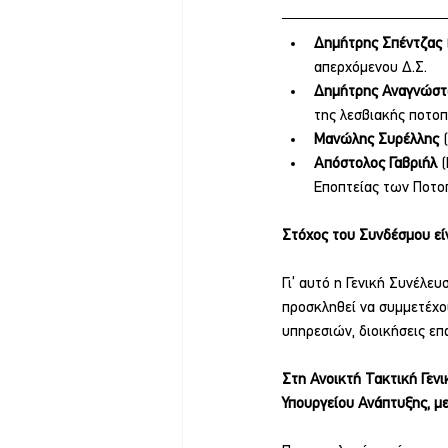
Δημήτρης Σπέντζας 
απερχόμενου Δ.Σ. 
Δημήτρης Αναγνώστ
της λεσβιακής ποτοπ
Μανώλης Συρέλλης 
Απόστολος Γαβριήλ 
(
Εποπτείας των Ποτοπ
Στόχος του Συνδέσμου εί
Γι’ αυτό η Γενική Συνέλευ
προσκληθεί να συμμετέχου
υπηρεσιών, διοικήσεις ε
Στη Ανοικτή Τακτική Γενι
Υπουργείου Ανάπτυξης, μ