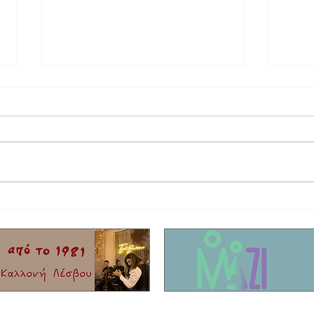
Στο τελικό στάδιο το θερινό σινεμά στη
Έφυγε 
Σκάλα Καλλονής
Τίκης 