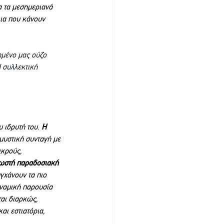
 τα μεσημεριανά 
λια που κάνουν 
ημένο μας ούζο 
 συλλεκτική 
 ιδρυτή του. 
Η 
μυστική συνταγή με 
ικρούς, 
νωστή παραδοσιακή 
γχάνουν τα πιο 
ναμική παρουσία 
αι διαρκώς, 
αι εστιατόρια, 