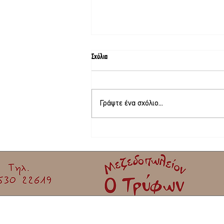
Σχόλια
Γράψτε ένα σχόλιο...
Φεστιβάλ γιορτής σαρδέλας Καλλονής |
Έρχεται το μεγαλύτερο φεστιβάλ του
καλοκαιριού!