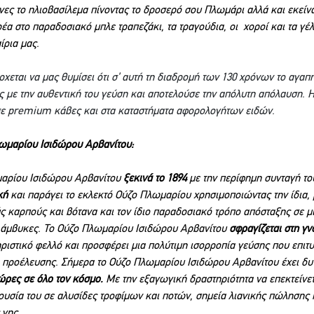
ς το ηλιοβασίλεμα πίνοντας το δροσερό σου Πλωμάρι αλλά και εκείνα
έα στο παραδοσιακό μπλε τραπεζάκι, τα τραγούδια, οι  χοροί και τα γέ
ρια μας.  
ρχεται να μας θυμίσει ότι σ’ αυτή τη διαδρομή των 130 χρόνων το αγαπ
 με την αυθεντική του γεύση και αποτελούσε την απόλυτη απόλαυση. Η
ε premium κάβες και στα καταστήματα αφορολογήτων ειδών.
λωμαρίου Ισιδώρου Αρβανίτου:
μαρίου Ισιδώρου Αρβανίτου 
ξεκινά το 1894
 με την περίφημη συνταγή του
κή
 και παράγει το εκλεκτό Ούζο Πλωμαρίου χρησιμοποιώντας την ίδια, 
ς καρπούς και βότανα και τον ίδιο παραδοσιακό τρόπο απόσταξης σε μ
ς άμβυκες. Το Ούζο Πλωμαρίου Ισιδώρου Αρβανίτου 
σφραγίζεται στη γ
ηριστικό φελλό και προσφέρει μια πολύτιμη ισορροπία γεύσης που επιτυ
α προέλευσης. Σήμερα το Ούζο Πλωμαρίου Ισιδώρου Αρβανίτου έχει δυ
ώρες σε όλο τον κόσμο. 
Με την εξαγωγική δραστηριότητα να επεκτείνετ
ουσία του σε αλυσίδες τροφίμων και ποτών, σημεία λιανικής πώλησης κ
γης. 