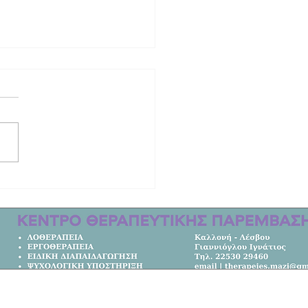
ρες του Αϊβαλιού" της Γεωργίας
ώτου