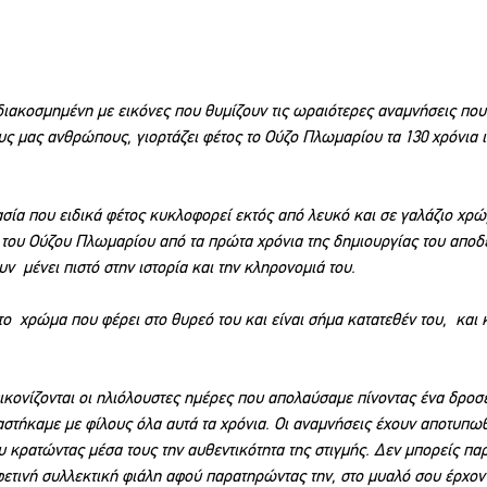
διακοσμημένη με εικόνες που θυμίζουν τις ωραιότερες αναμνήσεις που
ς μας ανθρώπους, γιορτάζει φέτος το Ούζο Πλωμαρίου τα 130 χρόνια ι
σία που ειδικά φέτος κυκλοφορεί εκτός από λευκό και σε γαλάζιο χρώμ
ου Ούζου Πλωμαρίου από τα πρώτα χρόνια της δημιουργίας του αποδει
ν  μένει πιστό στην ιστορία και την κληρονομιά του.  
το  χρώμα που φέρει στο θυρεό του και είναι σήμα κατατεθέν του,  και 
ικονίζονται οι ηλιόλουστες ημέρες που απολαύσαμε πίνοντας ένα δροσ
στήκαμε με φίλους όλα αυτά τα χρόνια. Οι αναμνήσεις έχουν αποτυπωθ
υ κρατώντας μέσα τους την αυθεντικότητα της στιγμής. Δεν μπορείς παρ
φετινή συλλεκτική φιάλη αφού παρατηρώντας την, στο μυαλό σου έρχοντ