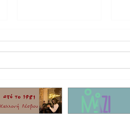
Παρουσίαση βιβλίου | «Κίτρινη Αζαλέα,
"Οι κό
Ροδόδεντρο ποίησης».
Ανδρι