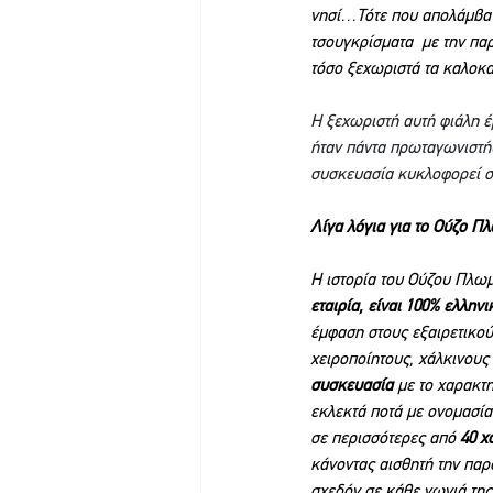
νησί…Τότε που απολάμβανε
τσουγκρίσματα  με την παρ
τόσο ξεχωριστά τα καλοκαί
Η ξεχωριστή αυτή φιάλη έ
ήταν πάντα πρωταγωνιστής
συσκευασία κυκλοφορεί σ
Λίγα λόγια για το Ούζο Π
Η ιστορία του Ούζου Πλω
εταιρία, είναι 100% ελληνι
έμφαση στους εξαιρετικού
χειροποίητους, χάλκινου
συσκευασία
 με το χαρακτ
εκλεκτά ποτά με ονομασί
σε περισσότερες από 
40 χ
κάνοντας αισθητή την παρ
σχεδόν σε κάθε γωνιά της 