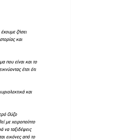
 έχουμε ζήσει 
στορίας και 
α που είναι και το 
κνύοντας έτσι ότι  
κυριολεκτικά και 
ερό Ούζο 
εί με χειροποίητο 
ά να ταξιδέψεις 
αι εικόνες από το 