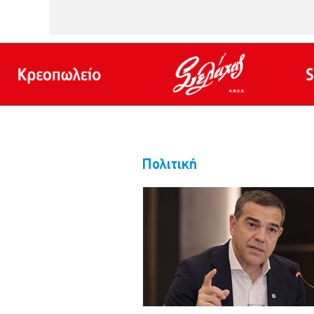
με την περιοχή να πλήτετται σημαντ
αυτού, ήρθε και η υποχρέωση των
επαγγελματιών απέναντι στο νόμο γι
πέργκολες και περί συμμόρφωσης τ
συγκεκριμένα καλούπια που τους αν
σημαντικές οικονομικές δαπάνες. Όλ
Πολιτική