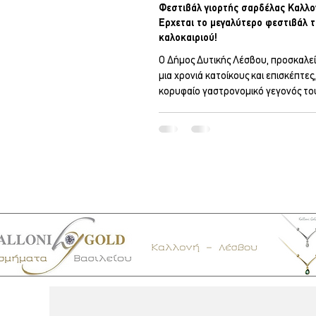
Φεστιβάλ γιορτής σαρδέλας Καλλο
Έρχεται το μεγαλύτερο φεστιβάλ 
καλοκαιριού!
Ο Δήμος Δυτικής Λέσβου, προσκαλεί
μια χρονιά κατοίκους και επισκέπτες
κορυφαίο γαστρονομικό γεγονός του
βραβευμένο δύο συνεχόμενες χρονι
tourism awards, Γιορτή Σαρδέλας Κ
Sardine Festival Από τις 28 Ιουλίου έως τις 2
Αυγούστου, η Σκάλα Καλλονής υποδ
39η Γιορτή Σαρδέλας Καλλονής, μια
γιορτή γεύσης, πολιτισμού και παρά
συναυλίες, γαστρονομικές δράσεις, π
δρώμενα και εκδηλώσεις για όλη την
Τ