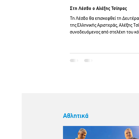
Στη Λέσβο ο Αλέξης Τσίπρας
Τη Λέσβο θα επισκεφθεί τη Δευτέρ
της Ελληνικής Αριστεράς, Αλέξης Τσ
συνοδευόμενος από στελέχη του κό
12:00 το μεσημέρι θα βρεθεί στην α
συνεδριάσεων του Δημοτικού Συμβ
Δυτικής Λέσβου, στην Καλλονή, όπο
ενημερωθεί και θα συζητήσει με ε
της τοπικής αυτοδιοίκησης και της 
για ζητήματα που απασχολούν την π
απόγευμα της ίδιας ημέρας, στις 20:
Αριστερά διοργανώνει ανοιχτή πολι
εκδήλωση «Φ
Αθλητικά