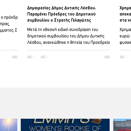
Δημαιρεσίες Δήμος Δυτικής Λέσβου:
Χρημα
Παραμένει Πρόεδρος του Δημοτικού
αποκα
α ο πρόεδρος
συμβουλίου ο Στρατής Γελαγώτης
στα ν
ίπρας,
Μετά τη χθεσινή ειδική συνεδρίαση του
Χρημα
μματος. Στις
δημοτικού συμβουλίου του Δήμου Δυτικής
ευρώ 
ίθουσα
Λέσβου, ανανεώθηκε η θητεία του Προεδρείου
φυσικ
ουλίου
του σώματος, με τον Στρατή Γελαγώτη να
υποδο
υ θα
επανεκλέγεται Πρόεδρος για τέταρτη φορά μέσα
εξασφ
κπροσώπους
σε επτά χρόνια. Στην ειδική συνεδρίαση
από δ
κτηνοτροφίας
εκλέχτηκαν και τα μέλη της δημοτικής επιτροπής,
Εθνική
εριοχή. Το
με τον Γιώργο Αλάνη να παραμένει Πρόεδρός
Παπαθ
00 η Ελληνική
της, μετά το σχετικό ορισμό του από το Δήμαρχο.
συνολ
τική
Ειδικότερα το Προεδρείο του δημοτικού
Λέσβο
συμβουλίου: Πρόεδρος Στρατής Γελαγώτης,
εκατ.
Αντιπρόεδρος Ελένη Μό
την α