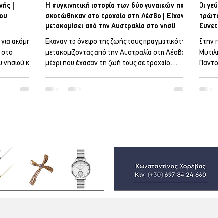
νής |
Η συγκινητική ιστορία των δύο γυναικών που
Οι γε
του
σκοτώθηκαν στο τροχαίο στη Λέσβο | Είχαν
πρώτο
μετακομίσει από την Αυστραλία στο νησί!
Συνετ
 για ακόμη
Έκαναν το όνειρο της ζωής τους πραγματικότητα
Στην 
, στο
μετακομίζοντας από την Αυστραλία στη Λέσβο,
Μυτιλή
 νησιού και
μέχρι που έχασαν τη ζωή τους σε τροχαίο
Παντο
ές με
δυστύχημα την περασμένη εβδομάδα. Η Λένι και
φέρνει
αλλονής -
η Μάργκεριτ Τζόνσον σκοτώθηκαν στις 15
τα αρ
Ιουλίου, όταν το μικρό ηλεκτρικό τους
Βόρειο Αιγαίο από
έχεται την
αυτοκίνητο, προσέκρουσε σε στύλο φωτισμού
Συνετ
 μεγάλη
στον δρόμο που συνδέει το παραθαλάσσιο χωριό
Μυτιλη
δοσης, με
Παναγιούδα με την πόλη της Μόριας, στη Λέσβο.
τυροκ
ολιτιστικά
Πώς έγινε το δυστύχημα Σύμφωνα με την ΕΡΤ, οι
γιαού
 οικογένεια.
δύο γυναίκες σκοτώθηκαν όταν το όχημα
ελαιό
«ανατράπηκε
αναφέρ