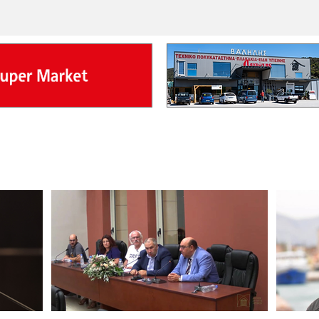
Ιουλίο
ικά! Πέραν
συγκρότημα «John Tikis & the Playboys», με
αυτοκ
τους οποίους κέρδισε τον πρώτο του χρυσό
στον 
α τις
δίσκο. Αργότερα ήταν ερμηνευτής στο
Παναγ
ους σε
συγκρότημα «Λεβεντόπαιδα», κάνοντας μεγάλες
Πώς έ
άγκαζε σε
επιτυχίες τραγουδώντας ξένα και ελληνικά. Είχε
οι δύ
α αυ
γεννηθεί
«ανατ