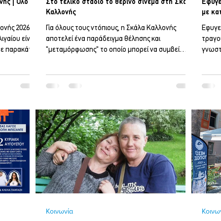
ής | Όλο το
Στο τελικό στάδιο το θερινό σινεμά στη Σκάλα
Έφυγε
Καλλονής
με κα
ονής 2026, το
Για όλους τους ντόπιους, η Σκάλα Καλλονής
Έφυγε 
γαίου είναι
αποτελεί ένα παράδειγμα θέλησης και
τραγο
ίτε παρακάτω
"μεταμόρφωσης" το οποίο μπορεί να συμβεί
γνωστ
ικά και
μέσα σε λίγους μήνες. Όλοι θυμόμαστε τα
κόρες 
ΔΩ
φαινόμενα του περασμένοι χειμώνα όπου
μουσικ
"έπνιξαν" τους κατοίκους της Σκάλας Καλλονής,
όνομα
με την περιοχή να πλήτετται σημαντικά! Πέραν
συγκρ
αυτού, ήρθε και η υποχρέωση των
τους 
επαγγελματιών απέναντι στο νόμο για τις
δίσκο
πέργκολες και περί συμμόρφωσης τους σε
συγκρ
συγκεκριμένα καλούπια που τους ανάγκαζε σε
επιτυχ
σημαντικές οικονομικές δαπάνες. Όλα αυ
γεννη
Κοινωνία
Κοινω