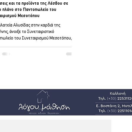
ύσεις και τα προϊόντα της Λέσβου σε
 πλάνο στο Παντοπωλείο του
αιρισμού Μεσοτόπου
πλατεία Αλυσίδας στην καρδιά της
νης, άνοιξε το Συνεταιριστικό
πωλείο του Συνεταιρισμού Μεσοτόπου,
 τα παραδοσιακά προϊόντα τις γεύσεις και
ώματα της Λέσβου αλλά και από όλο το
 μικρούς παραγωγούς και
αιρισμούς. Σε έναν άνετο χώρο μπορούν οι
νιοί και οι επισκέπτες να βρουν τα
ομικά προϊόντα από όλο το νησί, τα
ρτια, τα φημισμένα παγωτά Μεσοτόπου,
λαδο, ακόμη και φρούτα και λαχανικά. Όπως
ει σε σχετι