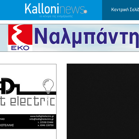
Κεντρική Σελί