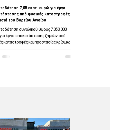
τοδότηση 7,05 εκατ. ευρώ για έργα
τάστασης από φυσικές καταστροφές
ησιά του Βορείου Αιγαίου
τοδότηση συνολικού ύψους 7.050.000
για έργα αποκατάστασης ζημιών από
ές καταστροφές και προστασίας κρίσιμων
μών στα νησιά του Βορείου Αιγαίου
άλισε η Περιφέρεια Βορείου Αιγαίου, μετά
ύο αποφάσεις του αναπληρωτή υπουργού
ς Οικονομίας και Οικονομικών, Νίκου
ανάση. Από αυτά περίπου 5 εκατ. Από το
ικό ποσό, σημαντικό μέρος αφορά τη
, καθώς προβλέπεται χρηματοδότηση 1
 ευρώ προς τον Δήμο Δυτικής Λέσβου για
ποκατάσταση αγ