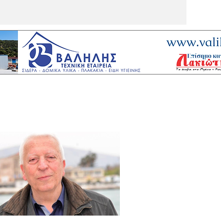
υ, όταν το μικρό ηλεκτρικό τους
ίνητο, προσέκρουσε σε στύλο φωτισμού
δρόμο που συνδέει το παραθαλάσσιο χωριό
ιούδα με την πόλη της Μόριας, στη Λέσβο.
γινε το δυστύχημα Σύμφωνα με την ΕΡΤ,
ο γυναίκες σκοτώθηκαν όταν το όχημα
ράπηκε