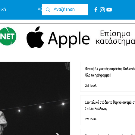
ική
Αθλητικά
Επικοινωνία
Φεστιβάλ γιορτής σαρδέλας Καλλονής
Όλο το πρόγραμμα!
26 Ιουλ
Στο τελικό στάδιο το θερινό σινεμά σ
Σκάλα Καλλονής
25 Ιουλ