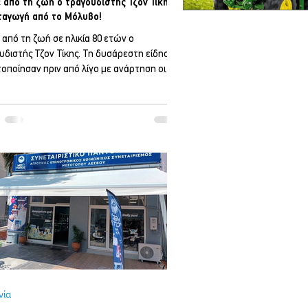
 από τη ζωή ο τραγουδιστής Τζον Τίκης
ταγωγή από το Μόλυβο!
από τη ζωή σε ηλικία 80 ετών ο
υδιστής Τζον Τίκης. Τη δυσάρεστη είδηση
οποίησαν πριν από λίγο με ανάρτηση οι
του Άντζελα και Αννίτα. Στο ξεκίνημα της
ής του καριέρας ο Γιάννης Τεκές, έκανε το
 του Τζων Τίκης και δημιούργησε το
ότημα «John Tikis & the Playboys», με
οποίους κέρδισε τον πρώτο του χρυσό
. Αργότερα ήταν ερμηνευτής στο
ότημα «Λεβεντόπαιδα», κάνοντας μεγάλες
ίες τραγουδώντας ξένα και ελληνικά. Είχε
θεί
νία