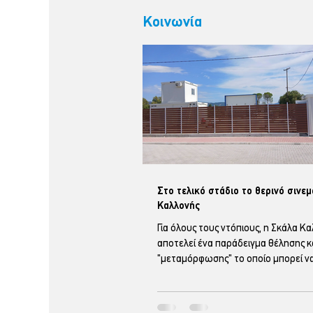
Κοινωνία
Στο τελικό στάδιο το θερινό σινε
Καλλονής
Για όλους τους ντόπιους, η Σκάλα Κ
αποτελεί ένα παράδειγμα θέλησης κ
"μεταμόρφωσης" το οποίο μπορεί ν
μέσα σε λίγους μήνες. Όλοι θυμόμασ
φαινόμενα του περασμένοι χειμώνα
"έπνιξαν" τους κατοίκους της Σκάλα