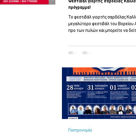
Φεστιβάλ γιορτής σαρδέλας Καλλον
πρόγραμμα!
Το φεστιβάλ γιορτής σαρδέλας Καλλ
μεγαλύτερο φεστιβάλ του Βορείου Αι
προ των πυλών και μπορείτε να δε
όλο το πρόγραμμα σε Ελληνικά, Αγγλ
Τούρκικα! ΔΕΙΤΕ ΤΟ ΠΡΟΓΡΑΜΜΑ Ε
Γαστρονομία