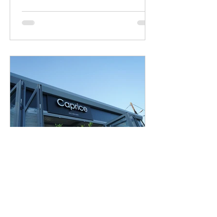
30 Μαΐ 2023
διαβάστηκε 1 λεπτά
Caprice Kitchen Bar | Αγγελία
εργασίας