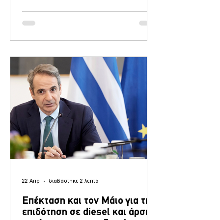
υπουργικής απόφασης των Υπουργείων
Εθνικής Οικονομίας και Οικονομικών και
Αγροτικής Ανάπτυξης και Τροφίμων.
Αρνητικός παράγοντας παραμένει ο τρόπος
πληρωμής (de minimis) καθώς τα
Τυροκομεία με αυτόν τον τρόπο έχουν
"ταβάνι" και δεν μπορούν να λάβουν την
αποζημίωση που πρέπει οπότε αναμένε
22 Απρ
διαβάστηκε 2 λεπτά
Επέκταση και τον Μάιο για την
επιδότηση σε diesel και άρση