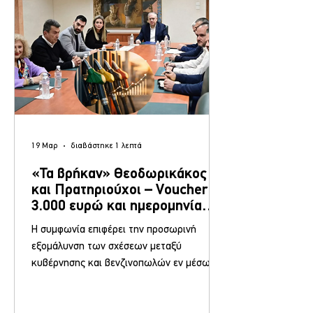
απευθείας στον τραπεζικό τους
λογαριασμό, ωστόσο το ποσό θα ε
19 Μαρ
διαβάστηκε 1 λεπτά
«Τα βρήκαν» Θεοδωρικάκος
και Πρατηριούχοι – Voucher
3.000 ευρώ και ημερομηνία
λήξης στο πλαφόν, οι όροι της
Η συμφωνία επιφέρει την προσωρινή
συμφωνίας
εξομάλυνση των σχέσεων μεταξύ
κυβέρνησης και βενζινοπωλών εν μέσω
της διεθνούς ενεργειακής κρίσης Στην
αποσοβήση των προαναγγελθεισών