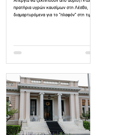
Απεργία θα ξεκινήσουν από αύριο(19/03) τα
πρατήρια υγρών καυσίμων στη Λέσβο,
διαμαρτυρόμενα για το "πλαφόν" στη τιμή
της βενζίνης από την κυβέρνηση. Ωστόσο η
τιμή της βενζίνης έκανε κατά την διάρκεια
της ημέρας ένα ξέφρενο "ράλι"
σκαρφαλώνοντας έως και 10 λεπτά μέσα
σε 8 ώρες! Η κατάσταση στη μέση ανατολή
αλλά και η παγκόσμια ανησυχία με τα όσα
συμβαίνουν εκεί καλά κρατεί, αλλά για
άλλη μια φορά θα "πληρώσει" ο μέσος
πολίτης που τα βγάζει δύσκολα πέρα. Η
τιμή των καυσίμων έχε