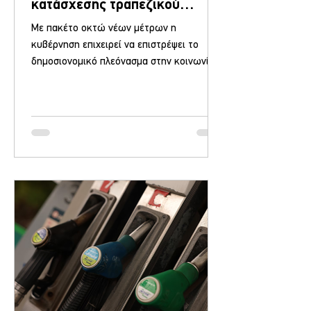
κατάσχεσης τραπεζικού
λογαριασμού για χρέη, δείτε
Με πακέτο οκτώ νέων μέτρων η
αναλυτικά τα 8 οικονομικά
κυβέρνηση επιχειρεί να επιστρέψει το
μέτρα
δημοσιονομικό πλεόνασμα στην κοινωνία,
δίνοντας έμφαση στην αντιμετώπιση της
ενεργειακής κρίσης, την ενίσχυση των
εισοδημάτων και τη διαχείριση του
ιδιωτικού χρέους. Δέσμη ρυθμίσεων
ανακούφισης για το σύνολο του πληθυσμού
- μέρισμα της προόδου που επιστρέφουμε
στην κοινωνία, αναφέρει ο πρωθυπουργός
σε δήλωσή του. Στο σκέλος της ενέργειας,
παρατείνεται η επιδότηση στο diesel και
για τον Μάιο, με ενίσχυση 20 λε