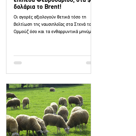
επίπεδα Φεβρουαρίου, στα $70
δολάρια το Brent!
Οι αγορές αξιολογούν θετικά τόσο τη
βελτίωση της ναυσιπλοΐας στα Στενά του
Ορμούζ όσο και τα ενθαρρυντικά μηνύματα
από τις συνομιλίες ΗΠΑ-Ιράν. Σε νέα
χαμηλά πολλών μηνών υποχώρησαν οι
τιμές του πετρελαίου, καθώς αυξάνονται οι
εξαγωγές μέσω του Στενού του Ορμούζ
και ενισχύονται οι προσδοκίες για
περαιτέρω πρόοδο στις διαπραγματεύσεις
μεταξύ Ηνωμένων Πολιτειών και Ιράν. Η
επιστροφή μεγάλων ποσοτήτων αργού
στην αγορά εντείνει τις πιέσεις στις τιμές,
ενώ οι επενδυτές παρακολουθο