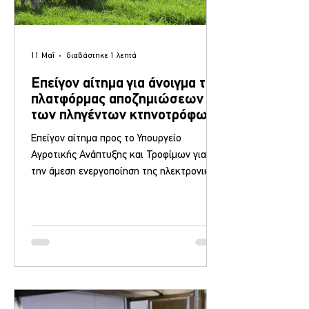
11 Μαΐ
διαβάστηκε 1 λεπτά
Επείγον αίτημα για άνοιγμα της
πλατφόρμας αποζημιώσεων
των πληγέντων κτηνοτρόφων
της Λέσβου
Επείγον αίτημα προς το Υπουργείο
Αγροτικής Ανάπτυξης και Τροφίμων για
την άμεση ενεργοποίηση της ηλεκτρονικής
πλατφόρμας καταχώρησης στοιχείων
αποζημίωσης των πληγέντων
κτηνοτρόφων απέστειλε η Περιφέρεια
Βορείου Αιγαίου μέσω της Αντιπεριφέρειας
Πρωτογενούς Τομέα. Στην επιστολή που
υπογράφει η αρμόδια Αντιπεριφερειάρχης
Πρωτογενούς Τομέα Αναστασία Αντωνέλη
επισημαίνεται η ανάγκη να οριστεί άμεσα