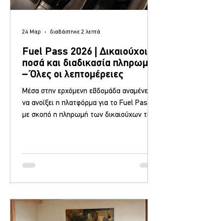
24 Μαρ
διαβάστηκε 2 λεπτά
Fuel Pass 2026 | Δικαιούχοι,
ποσά και διαδικασία πληρωμής
– Όλες οι λεπτομέρειες
Μέσα στην ερχόμενη εβδομάδα αναμένεται
να ανοίξει η πλατφόρμα για το Fuel Pass ,
με σκοπό η πληρωμή των δικαιούχων της
επιδότησης στα καύσιμα να
πραγματοποιηθεί πριν από το Πάσχα.
Συγκεκριμένα, το Fuel Pass θα δοθεί με τη
μορφή ηλεκτρονικής κάρτας, η οποία θα
μπορεί να χρησιμοποιηθεί στα πρατήρια
βενζίνης, στα μέσα μεταφοράς και στα ταξί.
Όσοι δεν διαθέτουν smartphone θα έχουν
τη δυνατότητα να λάβουν την ενίσχυση