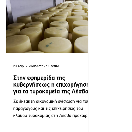
ημερομηνία επαναλειτουργίας της
πλατφόρμας μέσω της οποίας
καταχωρούνται τα στοιχε
23 Απρ
διαβάστηκε 1 λεπτά
Στην εφημερίδα της
κυβερνήσεως η επιχορήγηση
για τα τυροκομεία της Λέσβου
Σε έκτακτη οικονομική ενίσχυση για τους
παραγωγούς και τις επιχειρήσεις του
κλάδου τυροκομίας στη Λέσβο προχωρά η
Πολιτεία, έπειτα από τη δημοσίευση στην
Εφημερίδα της Κυβερνήσεως της κοινής