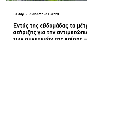
10 Μαρ
διαβάστηκε 1 λεπτά
Εντός της εβδομάδας τα μέτρα
στήριξης για την αντιμετώπιση
των συνεπειών της κρίσης –
«Όχι μέτρα τύπου fuel pass»
Σύσκεψη για την αντιμετώπιση της
ξεκαθαρίζει το Μαξίμου
ακρίβειας και των πληθωριστικών πιέσεων
πραγματοποιήθηκε στο Μέγαρο Μαξίμου
υπό τον πρωθυπουργό Κυριάκος
Μητσοτάκης , με τη συμμετοχή του
αντιπροέδρου της κυβέρνησης και των
συναρμόδιων υπουργών Ανάπτυξης και
Ενέργειας. Σύμφωνα με κυβερνητικές
πηγές, τα μέτρα στήριξης των πολιτών
αναμένεται να οριστικοποιηθούν και να
ανακοινωθούν εντός της εβδομάδας , μετά
την επιστροφή του πρωθυπουργού από το