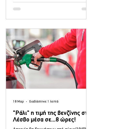
κινητοποιήσεων στον κλάδο των καυσίμων
οδήγησε η σημερινή συνάντηση του
Υπουργού Ανάπτυξης, Τάκη Θεοδωρικάκου
, με τους εκπροσώπους των δύο μεγάλων
ομοσπονδιών του κλάδου (ΟΒΕ και
ΠΟΠΕΚ). Η συμφωνία, η οποία εδράζεται σε
ένα πλέγμα οικονομικών ενισχύσεων και
θεσμικών δεσμεύσεων, επιφέρει την
προσωρινή εξομάλυνσ
18 Μαρ
διαβάστηκε 1 λεπτά
"Ράλι" η τιμή της βενζίνης στη
Λέσβο μέσα σε...8 ώρες!