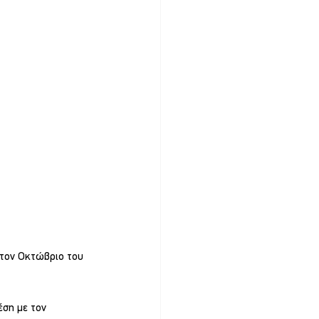
 τον Οκτώβριο του 
έση με τον 