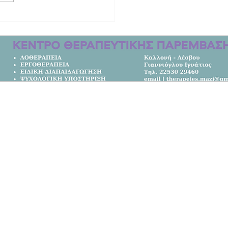
ινητική ιστορία των δύο γυναικών
οτώθηκαν στο τροχαίο στη Λέσβο |
μετακομίσει από την Αυστραλία στο
Κεντρική Σελίδα
Όλα τα Νέα
Κοινωνία
Πολιτική