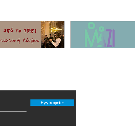
Έφυγε από τη ζωή ο τραγουδιστής Τζον
Η συγκ
Τίκης με καταγωγή από το Μόλυβο!
που σκ
Είχαν 
νησί!
er μας
Εγγραφείτε