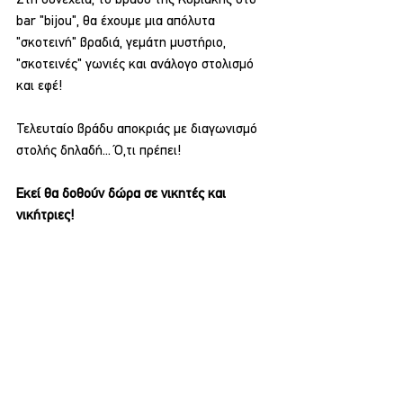
Στη συνέχεια, το βράδυ της Κυριακής στο 
bar "bijou", θα έχουμε μια απόλυτα 
"σκοτεινή" βραδιά, γεμάτη μυστήριο, 
"σκοτεινές" γωνιές και ανάλογο στολισμό 
και εφέ!
Τελευταίο βράδυ αποκριάς με διαγωνισμό 
στολής δηλαδή... Ό,τι πρέπει!
Εκεί θα δοθούν δώρα σε νικητές και 
νικήτριες!