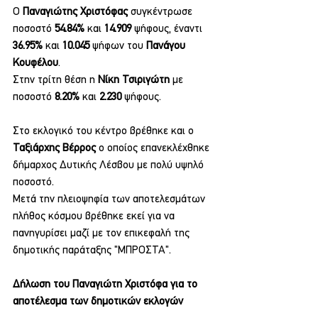
Ο 
Παναγιώτης Χριστόφας
 συγκέντρωσε 
ποσοστό
 54.84% 
και 
14.909 
ψήφους, έναντι
36.95%
 και 
10.045
 ψήφων του 
Πανάγου 
Κουφέλου
. 
Στην τρίτη θέση η 
Νίκη Τσιριγώτη 
με 
ποσοστό
 8.20%
 και 
2.230
 ψήφους.
Στο εκλογικό του κέντρο βρέθηκε και ο 
Ταξιάρχης Βέρρος 
ο οποίος επανεκλέχθηκε 
δήμαρχος Δυτικής Λέσβου με πολύ υψηλό 
ποσοστό.
Μετά την πλειοψηφία των αποτελεσμάτων 
πλήθος κόσμου βρέθηκε εκεί για να 
πανηγυρίσει μαζί με τον επικεφαλή της 
δημοτικής παράταξης "ΜΠΡΟΣΤΑ".
Δήλωση του Παναγιώτη Χριστόφα για το 
αποτέλεσμα των δημοτικών εκλογών