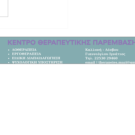
οδότηση 7,05 εκατ. ευρώ για έργα
άστασης από φυσικές καταστροφές
σιά του Βορείου Αιγαίου
Κεντρική Σελίδα
Όλα τα Νέα
Κοινωνία