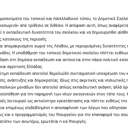
οσιεύματα του τοπικού και πανελλαδικού τύπου, το Δημοτικό Σχολε
οσωρινά» από τριθέσιο σε διθέσιο. Η απόφαση αυτή, όπως αναφέρεται
ί η εκπαιδευτική δυνατότητα του σχολείου και να δημιουργηθεί αίσθη
ς κατοίκους της περιοχής.
και απομακρυσμένο χωριό της Λέσβου, με περιορισμένες δυνατότητες
ονάδες. Η υποβάθμιση του τοπικού δημοτικού σχολείου πλήττει ευθέω
αση στη δημόσια εκπαίδευση και αντίκειται στην πάγια πολιτική ενίσ
και αγροτικής Ελλάδας.
σότιμη εκπαίδευση αποτελεί θεμελιώδη συνταγματική υποχρέωση του κ
ς, ανάπτυξης και δημοκρατίας. Ιδίως στις ακριτικές και νησιωτικές π
σχολικών μονάδων δεν αποτελεί απλώς εκπαιδευτική ανάγκη, αλλά όρ
ροϋπόθεση για την παραμονή των νέων οικογενειών στον τόπο τους. 
οχές λειτουργεί ως αντικίνητρο εγκατάστασης και πλήττει ευθέως την
ται επομένως επιβεβλημένη η αποσαφήνιση των λόγων που οδήγησαν 
ς και ο προγραμματισμός του Υπουργείου για την επαναφορά του σχο
Κατόπιν των ανωτέρω, ερωτάται η κα Υπουργός: