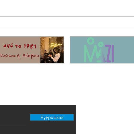
Δημαιρεσίες Δήμος Δυτικής Λέσβου:
Χρηματ
Παραμένει Πρόεδρος του Δημοτικού
αποκατ
συμβουλίου ο Στρατής Γελαγώτης
στα νη
er μας
Εγγραφείτε