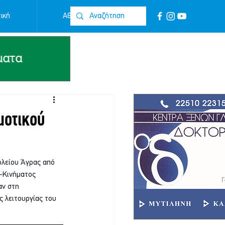
ική
Αθλητικά
Επικοινωνία
μοτικού
ολείου Άγρας από 
-Κινήματος 
αν στη 
 λειτουργίας του 