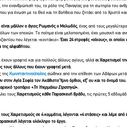
, την ενανθρώπισή του, το ρόλο της Παναγίας για τη σωτηρία του ανθ
ου για ένωση με το Θεό και τη βοήθεια που ζητάει από το Χριστό και 
 είναι μάλλον ο άγιος Ρωμανός ο Μελωδός
, ένας από τους μεγαλύτερο
λων των εποχών. Το ποίημα είναι μελοποιημένο, έχει μουσική και ανή
ζαντίου που λέγεται «κοντάκιο». 
Έχει 24 στροφές «οίκους», οι οποίοι 
α της αλφαβήτου.
 έχουν γραφτεί και για πολλούς άλλους αγίους, αλλά 
οι Χαιρετισμοί τη
ς τους άλλους που έχουν γραφτεί μετά.
 της 
Κωνσταντινούπολης
σώθηκε από την επίθεση των Αβάρων μετά
ν στην Αγία Σοφία τον Ακάθιστο Ύμνο όρθιοι, εξ’ ου και το όνομά του. 
αρχικό τροπάριο «
Τη Υπερμάχω Στρατηγώ
».
λει τους 
Χαιρετισμούς κάθε Παρασκευή βράδυ, 
τις πρώτες 5 εβδομάδ
τους Χαιρετισμούς σε 4 κομμάτια, λέγονται «4 στάσεις» και λέμε από 
αρασκευή λέγεται ολόκληρο το έργο.