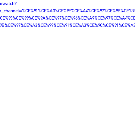
m/watch?
ab_channel=%CE%91%CE%A0%CE%9F%CE%A4%CE%97%CE%9B%CE%
CE%93%CE%99%CE%9A%CE%97%CE%96%CE%A9%CE%97%CE%A4%C
9B%CE%97%CE%A3%CE%99%CE%91%CE%A3%CE%9C%CE%91%CE%A