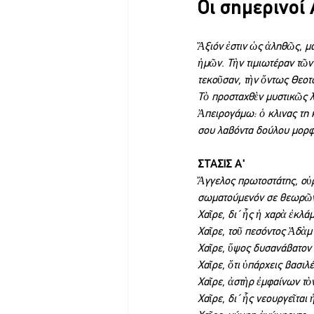
Οι σημερινοί 
Ἄξιόν ἐστιν ὡς ἀληθῶς, μ
ἡμῶν. Τὴν τιμιωτέραν τῶν
τεκοῦσαν, τὴν ὄντως Θεοτ
Τὸ προσταχθὲν μυστικῶς λ
Ἀπειρογάμω: ὁ κλινας τη 
σου λαβόντα δούλου μορφή
ΣΤΑΣΙΣ Α'
Ἄγγελος πρωτοστάτης, οὐρ
σωματούμενόν σε θεωρῶν Κ
Χαῖρε, δι΄ ἧς ἡ χαρὰ ἐκλάμ
Χαῖρε, τοῦ πεσόντος Ἀδὰμ
Χαῖρε, ὕψος δυσανάβατον 
Χαῖρε, ὅτι ὑπάρχεις βασιλ
Χαῖρε, ἀστὴρ ἐμφαίνων τὸ
Χαῖρε, δι΄ ἧς νεουργεῖται 