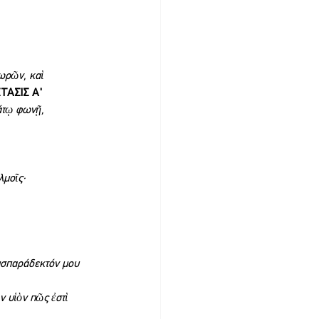
ωρῶν, καὶ 
ΤΑΣΙΣ Α'
άτῳ φωνῇ, 
λμοῖς·
υσπαράδεκτόν μου 
 υἱὸν πῶς ἐστὶ 