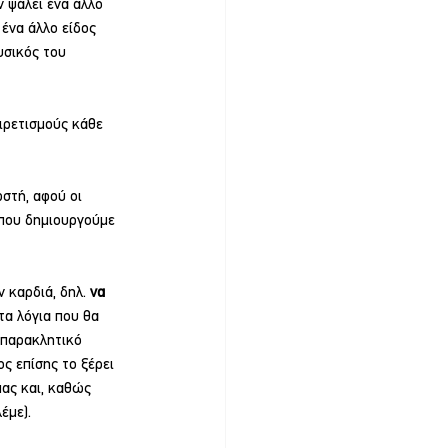
ν ψάλει ένα άλλο 
ένα άλλο είδος 
υσικός του 
ιρετισμούς κάθε 
στή, αφού οι 
 που δημιουργούμε 
 καρδιά, δηλ. 
να 
τα λόγια που θα 
 παρακλητικό 
ς επίσης το ξέρει 
μας και, καθώς 
έμε).