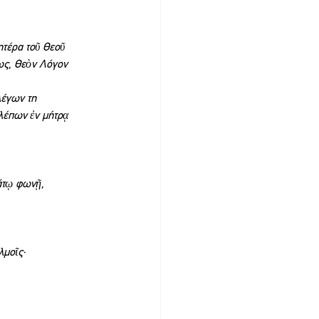
ητέρα τοῦ Θεοῦ 
ως, Θεὸν Λόγον 
έγων τη 
λέπων ἐν μήτρᾳ 
άτῳ φωνῇ, 
λμοῖς·