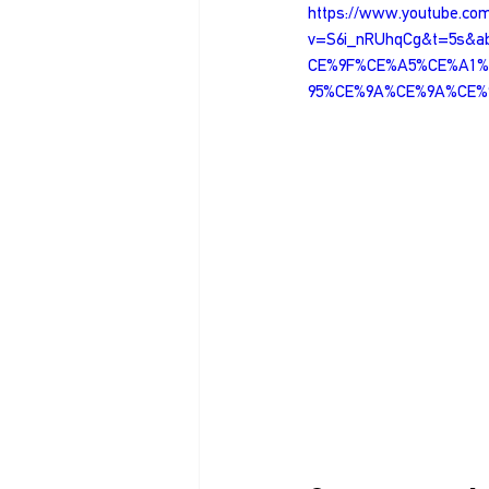
https://www.youtube.co
v=S6i_nRUhqCg&t=5s&
CE%9F%CE%A5%CE%A1%
95%CE%9A%CE%9A%CE%