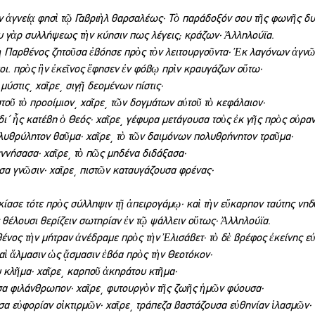
ἐν ἁγνείᾳ φησὶ τῷ Γαβριὴλ θαρσαλέως· Τὸ παράδοξόν σου τῆς φωνῆς δ
υ γὰρ συλλήψεως τὴν κύησιν πως λέγεις; κράζων· Ἀλληλούϊα.
 Παρθένος ζητοῦσα ἐβόησε πρὸς τὸν λειτουργοῦντα· Ἐκ λαγόνων ἁγνῶν
μοι. πρὸς ἣν ἐκεῖνος ἔφησεν ἐν φόβῳ πρὶν κραυγάζων οὕτω·
ύστις͵ χαῖρε͵ σιγῇ δεομένων πίστις·
τοῦ τὸ προοίμιον͵ χαῖρε͵ τῶν δογμάτων αὐτοῦ τὸ κεφάλαιον·
δι΄ ἧς κατέβη ὁ Θεός· χαῖρε͵ γέφυρα μετάγουσα τοὺς ἐκ γῆς πρὸς οὐρα
λυθρύλητον θαῦμα· χαῖρε͵ τὸ τῶν δαιμόνων πολυθρήνητον τραῦμα·
ννήσασα· χαῖρε͵ τὸ πῶς μηδένα διδάξασα·
α γνῶσιν· χαῖρε͵ πιστῶν καταυγάζουσα φρένας·
κίασε τότε πρὸς σύλληψιν τῇ ἀπειρογάμῳ· καὶ τὴν εὔκαρπον ταύτης νηδ
 θέλουσι θερίζειν σωτηρίαν ἐν τῷ ψάλλειν οὕτως· Ἀλληλούϊα.
ος τὴν μήτραν ἀνέδραμε πρὸς τὴν Ἐλισάβετ· τὸ δὲ βρέφος ἐκείνης εὐθ
αὶ ἅλμασιν ὡς ᾄσμασιν ἐβόα πρὸς τὴν Θεοτόκον·
 κλῆμα· χαῖρε͵ καρποῦ ἀκηράτου κτῆμα·
α φιλάνθρωπον· χαῖρε͵ φυτουργὸν τῆς ζωῆς ἡμῶν φύουσα·
α εὐφορίαν οἰκτιρμῶν· χαῖρε͵ τράπεζα βαστάζουσα εὐθηνίαν ἱλασμῶν·