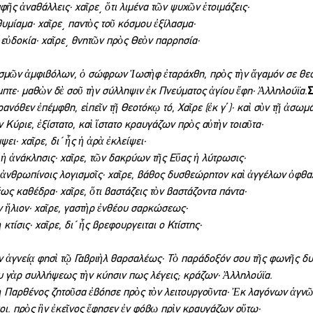
υφῆς ἀναθάλλεις· χαῖρε͵ ὅτι λιμένα τῶν ψυχῶν ἑτοιμάζεις·
θυμίαμα· χαῖρε͵ παντὸς τοῦ κόσμου ἐξίλασμα·
 εὐδοκία· χαῖρε͵ θνητῶν πρὸς Θεὸν παρρησία·
ισμῶν ἀμφιβόλων, ὁ σώφρων Ἰωσὴφ ἐταράχθη, πρὸς τὴν ἄγαμόν σε θε
τε· μαθὼν δὲ σοῦ τὴν σύλληψιν ἐκ Πνεύματος ἁγίου ἔφη· Ἀλληλούϊα.
Σ
ανόθεν ἐπέμφθη, εἰπεῖν τῇ Θεοτόκῳ τό, Χαῖρε (ἐκ γ´)· καὶ σὺν τῇ ἀσωμ
ύριε, ἐξίστατο, καὶ ἵστατο κραυγάζων πρὸς αὐτὴν τοιαῦτα·
ψει· χαῖρε, δι΄ ἧς ἡ ἀρὰ ἐκλείψει·
 ἡ ἀνάκλησις· χαῖρε, τῶν δακρύων τῆς Εὔας ἡ λύτρωσις·
ἀνθρωπίνοις λογισμοῖς· χαῖρε, βάθος δυσθεώρητον καὶ ἀγγέλων ὀφθα
έως καθέδρα· χαῖρε, ὅτι βαστάζεις τὸν βαστάζοντα πάντα·
ν ἥλιον· χαῖρε, γαστὴρ ἐνθέου σαρκώσεως·
ἡ κτίσις· χαῖρε, δι΄ ἧς βρεφουργειται ο Κτίστης·
ἐν ἁγνείᾳ φησὶ τῷ Γαβριὴλ θαρσαλέως· Τὸ παράδοξόν σου τῆς φωνῆς δ
υ γὰρ συλλήψεως τὴν κύησιν πως λέγεις; κράζων· Ἀλληλούϊα.
 Παρθένος ζητοῦσα ἐβόησε πρὸς τὸν λειτουργοῦντα· Ἐκ λαγόνων ἁγνῶν
μοι. πρὸς ἣν ἐκεῖνος ἔφησεν ἐν φόβῳ πρὶν κραυγάζων οὕτω·