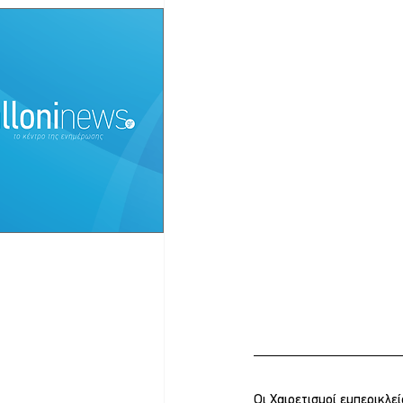
Οι Χαιρετισμοί εμπερικλε