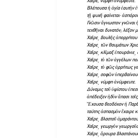
Χαῖρε, νύμφη ἀνύμφευτε.
Βλέπουσα ἡ ἁγία ἑαυτὴν 
τῇ ψυχῆ φαίνεται· ἀσπόρο
Γνῶσιν ἄγνωστον γνῶναι ἡ
τεχθῆναι δυνατόν; λέξον 
Χαῖρε͵ βουλῆς ἀπορρήτου μ
Χαῖρε͵ τῶν θαυμάτων Χρισ
Χαῖρε͵ κλῖμαξ ἐπουράνιε͵ 
Χαῖρε͵ τὸ τῶν ἀγγέλων πο
Χαῖρε͵ τὸ φῶς ἀρρήτως γε
Χαῖρε͵ σοφῶν ὑπερβαίνουσ
Χαῖρε͵ νύμφη ἀνύμφευτε.
Δύναμις τοῦ ὑψίστου ἐπεσ
ἀπέδειξεν ἡδὺν ἅπασι τοῖς
Ἔχουσα θεοδόχον ἡ Παρθέν
ταύτης ἀσπασμὸν ἔχαιρε κ
Χαῖρε͵ βλαστοῦ ἀμαράντου
Χαῖρε͵ γεωργὸν γεωργοῦσ
Χαῖρε͵ ἄρουρα βλαστάνουσ