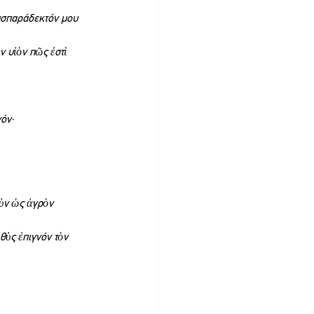
υσπαράδεκτόν μου 
 υἱὸν πῶς ἐστὶ 
νόν·
ὺν ὡς ἀγρὸν 
ὺς ἐπιγνόν τὸν 