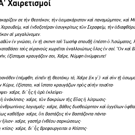
A' Χαιρετισμοί
ακαρίζειν σε τὴν Θεοτόκον, τὴν ἀειμακάριστον καὶ παναμώμητον, καὶ Μ
 Χερουβείμ, καὶ ἐνδοξοτέραν ἀσυγκρίτως τῶν Σεραφείμ, τὴν ἀδιαφθόρ
όκον σὲ μεγαλύνομεν.
αβὼν ἐν γνώσει, ἐν τῇ σκηνη τοῦ Ἰωσήφ σπουδῇ ἐπέστη ὁ Ἀσώματος, λ
καταβάσει τοὺς οὐρανούς χωρεῖται ἀναλλοιώτως ὅλος ἐν σοί. Ὃν καὶ β
ν, ἐξίσταμαι κραυγάζειν σοι, Χαῖρε, Νύμφη ἀνύμφευτε!
ανόθεν ἐπέμφθη, εἰπεῖν τῇ Θεοτόκῳ τό, Χαῖρε (ἐκ γ´)· καὶ σὺν τῇ ἀσωμ
ύριε, ἐξίστατο, καὶ ἵστατο κραυγάζων πρὸς αὐτὴν τοιαῦτα·
ψει· χαῖρε, δι΄ ἧς ἡ ἀρὰ ἐκλείψει·
 ἡ ἀνάκλησις· χαῖρε, τῶν δακρύων τῆς Εὔας ἡ λύτρωσις·
ἀνθρωπίνοις λογισμοῖς· χαῖρε, βάθος δυσθεώρητον καὶ ἀγγέλων ὀφθα
έως καθέδρα· χαῖρε, ὅτι βαστάζεις τὸν βαστάζοντα πάντα·
ν ἥλιον· χαῖρε, γαστὴρ ἐνθέου σαρκώσεως·
ἡ κτίσις· χαῖρε, δι΄ ἧς βρεφουργειται ο Κτίστης·