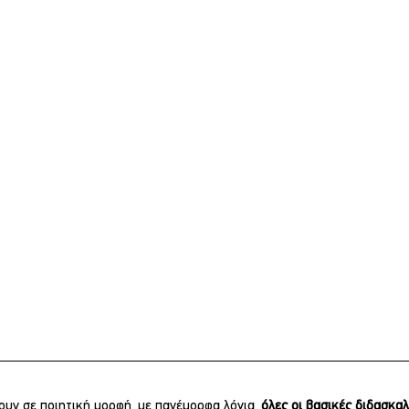
ίουν σε ποιητική μορφή, με πανέμορφα λόγια, 
όλες οι βασικές διδασκαλ