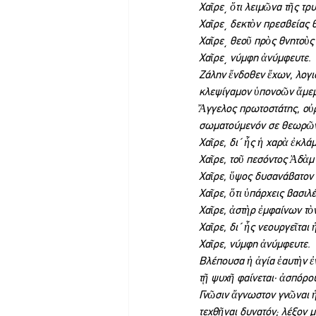
Χαῖρε͵ ὅτι λειμῶνα τῆς τρ
Χαῖρε͵ δεκτὸν πρεσβείας 
Χαῖρε͵ θεοῦ πρὸς θνητοὺς
Χαῖρε͵ νύμφη ἀνύμφευτε.
Ζάλην ἔνδοθεν ἔχων, λογ
κλεψίγαμον ὑπονοῶν ἄμεμπ
Ἄγγελος πρωτοστάτης, οὐρ
σωματούμενόν σε θεωρῶν Κ
Χαῖρε, δι΄ ἧς ἡ χαρὰ ἐκλάμ
Χαῖρε, τοῦ πεσόντος Ἀδὰμ
Χαῖρε, ὕψος δυσανάβατον 
Χαῖρε, ὅτι ὑπάρχεις βασιλ
Χαῖρε, ἀστὴρ ἐμφαίνων τὸ
Χαῖρε, δι΄ ἧς νεουργεῖται 
Χαῖρε, νύμφη ἀνύμφευτε.
Βλέπουσα ἡ ἁγία ἑαυτὴν 
τῇ ψυχῆ φαίνεται· ἀσπόρο
Γνῶσιν ἄγνωστον γνῶναι ἡ
τεχθῆναι δυνατόν; λέξον 