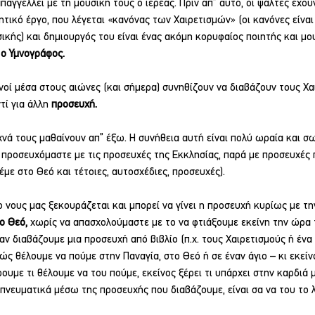
αγγέλλει με τη μουσική τους ο ιερέας. Πριν απ” αυτό, οι ψάλτες έχου
ητικό έργο, που λέγεται «κανόνας των Χαιρετισμών» (οι κανόνες είναι 
ικής) και δημιουργός του είναι ένας ακόμη κορυφαίος ποιητής και μο
 ο Υμνογράφος.
νοί μέσα στους αιώνες (και σήμερα) συνηθίζουν να διαβάζουν τους Χα
τί για άλλη 
προσευχή.
χνά τους μαθαίνουν απ” έξω. Η συνήθεια αυτή είναι πολύ ωραία και σω
 προσευχόμαστε με τις προσευχές της Εκκλησίας, παρά με προσευχές
λέμε στο Θεό και τέτοιες, αυτοσχέδιες, προσευχές).
 ο νους μας ξεκουράζεται και μπορεί να γίνει η προσευχή κυρίως με την
ο Θεό,
 χωρίς να απασχολούμαστε με το να φτιάξουμε εκείνη την ώρα 
ταν διαβάζουμε μια προσευχή από βιβλίο (π.χ. τους Χαιρετισμούς ή ένα
ώς θέλουμε να πούμε στην Παναγία, στο Θεό ή σε έναν άγιο – κι εκείνο
ρουμε τι θέλουμε να του πούμε, εκείνος ξέρει τι υπάρχει στην καρδιά 
νευματικά μέσω της προσευχής που διαβάζουμε, είναι σα να του το λ