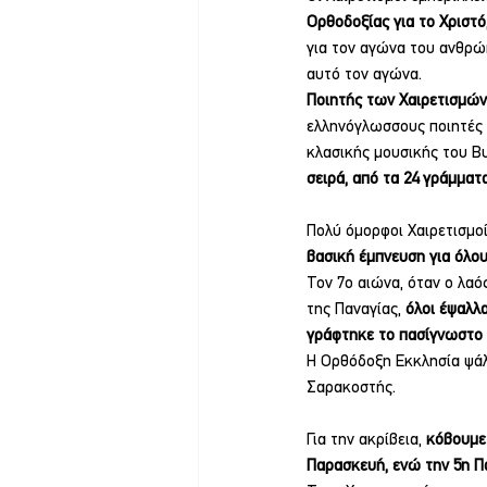
Ορθοδοξίας για το Χριστό
για τον αγώνα του ανθρώπ
αυτό τον αγώνα.
Ποιητής των Χαιρετισμών
ελληνόγλωσσους ποιητές ό
κλασικής μουσικής του Βυ
σειρά, από τα 24 γράμματ
Πολύ όμορφοι Χαιρετισμοί
βασική έμπνευση για όλου
Τον 7ο αιώνα, όταν ο λαός
της Παναγίας, 
όλοι έψαλλα
γράφτηκε το πασίγνωστο 
Η Ορθόδοξη Εκκλησία ψάλ
Σαρακοστής.
Για την ακρίβεια, 
κόβουμε 
Παρασκευή, ενώ την 5η Π