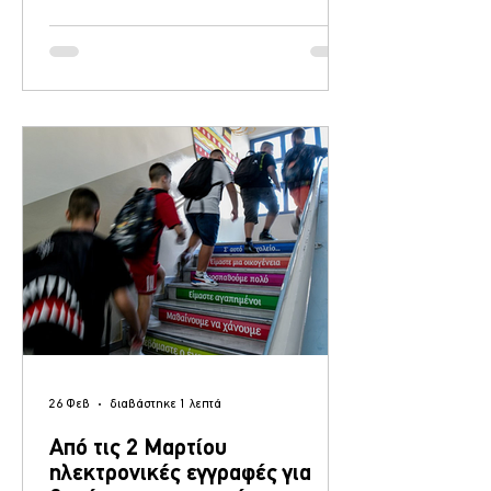
Καλλονής, μαθαίνουμε και πως οι γονείς
αποφασίζουν να μην στείλουν τα παιδιά
τους σχολείο σε κάποια χωριά της Δυτικής
Λέσβου. Πιο συγκεκριμένα μαθαίνουμε πως
οι γονείς θα κρατήσουν τα παιδιά σπίτι σε
Άντισσα, Μανταμάδο, Ερεσό, Στύψη, Φίλια,
Μόλυβο, Άγρα, Μεσότοπο, Σκαλοχώρι,
Κάπη, Χίδηρα, Πολιχν
26 Φεβ
διαβάστηκε 1 λεπτά
Από τις 2 Μαρτίου
ηλεκτρονικές εγγραφές για