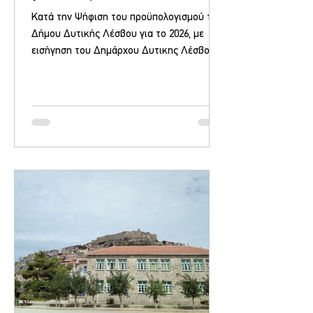
Κατά την Ψήφιση του προϋπολογισμού του
Δήμου Δυτικής Λέσβου για το 2026, με
εισήγηση του Δημάρχου Δυτικης Λέσβου
Ταξιάρχη Βέρρου ο Δήμος απαλλάσσει εξ
ολοκλήρου για 3 χρόνια, από την
υποχρέωση καταβολής Δημοτικών τελών,
τα νέα ζευγάρια που θα παντρευτούν
φέτος και τις οικογένειες των παιδιών που
θα γεννηθούν φέτος. «Αυτά προς το παρόν,
γιατί έπονται και άλλα μέτρα στήριξης.
Μετά τους κτηνοτρόφους, στηρίζουμε
έμπρακτα την οικογένεια» , δήλωσε
σχετικά ο Δήμαρχος