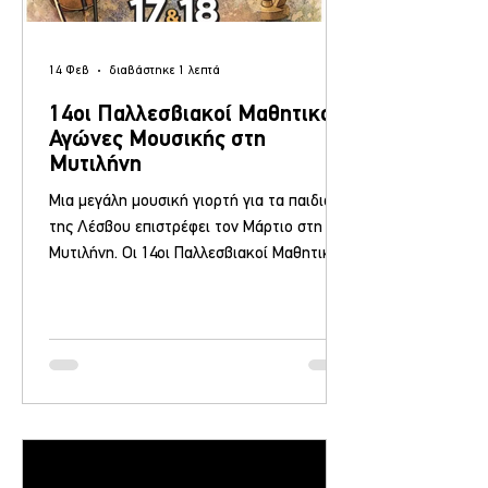
14 Φεβ
διαβάστηκε 1 λεπτά
14οι Παλλεσβιακοί Μαθητικοί
Αγώνες Μουσικής στη
Μυτιλήνη
Μια μεγάλη μουσική γιορτή για τα παιδιά
της Λέσβου επιστρέφει τον Μάρτιο στη
Μυτιλήνη. Οι 14οι Παλλεσβιακοί Μαθητικοί
Αγώνες Μουσικής θα πραγματοποιηθούν
στις 17 και 18 Μαρτίου 2026 στο Δημοτικό
Θέατρο Μυτιλήνης , δίνοντας βήμα σε
νέους μουσικούς να παρουσιάσουν το
ταλέντο και την προσπάθειά τους μπροστά
στο κοινό. Η διοργάνωση γίνεται από το
Μουσικό Σχολείο Μυτιλήνης , τον
Εξωραϊστικό Πολιτιστικό Σύλλογο «Η