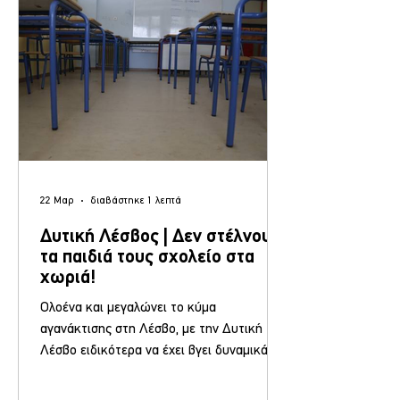
Βρετανία, Γαλλία, Ισπανία) Τον ιστορικό
Φοίνικα του Ιωάννη Κα
22 Μαρ
διαβάστηκε 1 λεπτά
Δυτική Λέσβος | Δεν στέλνουν
τα παιδιά τους σχολείο στα
χωριά!
Ολοένα και μεγαλώνει το κύμα
αγανάκτισης στη Λέσβο, με την Δυτική
Λέσβο ειδικότερα να έχει βγει δυναμικά
μπροστά! Μετά το κλείσιμο του Δήμου, και
την ανακοίνωση του εμπορικού συλλόγου