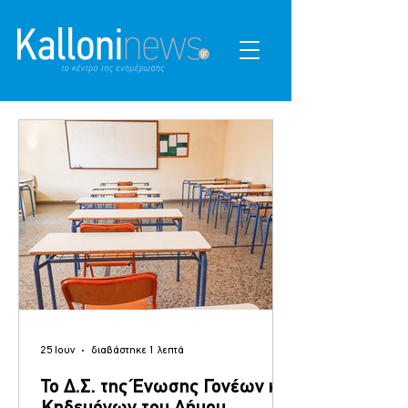
25 Ιουν
διαβάστηκε 1 λεπτά
Το Δ.Σ. της Ένωσης Γονέων και