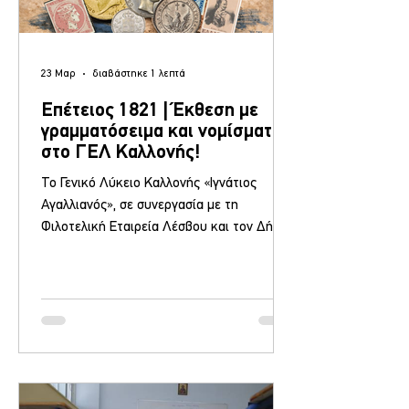
23 Μαρ
διαβάστηκε 1 λεπτά
Επέτειος 1821 | Έκθεση με
γραμματόσειμα και νομίσματα
στο ΓΕΛ Καλλονής!
Το Γενικό Λύκειο Καλλονής «Ιγνάτιος
Αγαλλιανός», σε συνεργασία με τη
Φιλοτελική Εταιρεία Λέσβου και τον Δήμο
Δυτικής Λέσβου, σας προσκαλεί σε μια
ξεχωριστή ιστορική έκθεση: «1821 – Η
γέννηση ενός κράτους μέσα από νομίσματα
και γραμματόσημα» Χώρος: ΓΕΛ Καλλονής
Διάρκεια: 24 Μαρτίου – 2 Απριλίου 2026
Εγκαίνια: Τρίτη 24 Μαρτίου, ώρα 11:00 Στην
έκθεση θα ανακαλύψετε: Νομίσματα
ευρωπαϊκών κρατών του 1821 (Μεγάλη