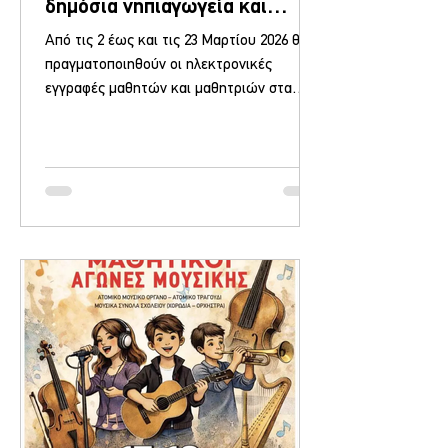
δημόσια νηπιαγωγεία και
Δημοτικά σχολεία
Από τις 2 έως και τις 23 Μαρτίου 2026 θα
πραγματοποιηθούν οι ηλεκτρονικές
εγγραφές μαθητών και μαθητριών στα
δημόσια Νηπιαγωγεία και Δημοτικά
Σχολεία γενικής εκπαίδευσης για το
σχολικό έτος 2026-2027, μέσω της Ενιαίας
Ψηφιακής Πύλης της Δημόσιας Διοίκησης (
gov.gr ) όπως ανακοίνωσε το υπουργείο
Παιδείας, Θρησκευμάτων και Αθλητισμού.
Η διαδικασία Οι γονείς και κηδεμόνες, με
τη χρήση των προσωπικών τους κωδικών
TaxisNet, μπορούν να υποβάλλουν
ηλεκτρονικά την αίτηση εγγραφής και