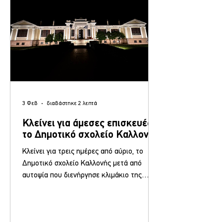
Επάνω Σκάλα» και τον Σύλλογο Φίλων
Μουσικής Μυτιλήνης, υπό την αιγ
3 Φεβ
διαβάστηκε 2 λεπτά
Κλείνει για άμεσες επισκευές
το Δημοτικό σχολείο Καλλονής
Κλείνει για τρεις ημέρες από αύριο, το
Δημοτικό σχολείο Καλλονής μετά από
αυτοψία που διενήργησε κλιμάκιο της
τεχνικής υπηρεσίας του Δήμου Δυτικής
Λέσβου, καθώς μετά την υποχώρηση
τμήματος της γυψοσανίδας οροφής λόγω