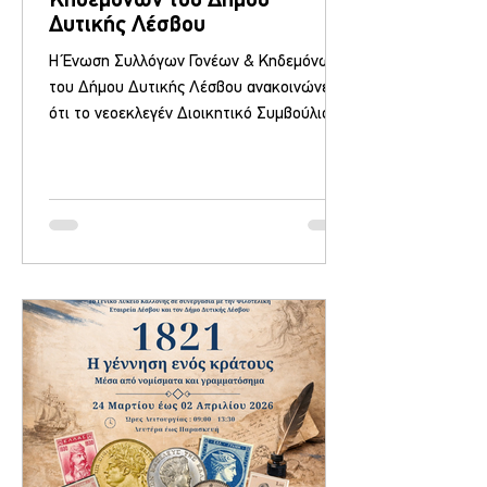
Κηδεμόνων του Δήμου
Δυτικής Λέσβου
Η Ένωση Συλλόγων Γονέων & Κηδεμόνων
του Δήμου Δυτικής Λέσβου ανακοινώνει
ότι το νεοεκλεγέν Διοικητικό Συμβούλιο,
το οποίο προέκυψε από τις αρχαιρεσίες της
20/06/2026, συνεδρίασε στις 24-06-2026 και
συγκροτήθηκε σε σώμα ως εξής:
Πρόεδρος: ΜΥΡΣΙΝΗ ΓΙΑΝΝΑΚΑ
Αντιπρόεδρος: ΜΥΡΣΙΝΗ ΒΑΞΕΒΑΝΗ Γενική
Γραμματέας: ΡΕΑ ΚΥΡΑΤΖΗ Αναπληρώτρια
Γενική Γραμματέας: ΕΙΡΗΝΗ ΦΩΤΙΟΥ
Ταμίας: ΜΥΡΣΙΝΗ ΜΟΥΣΤΑΚΑ Μέλος:
ΠΑΡΑΣΚΕΥΑΣ ΜΠΟΥΔΟΥΤΣΗΣ Μέλος:
ΒΕΡΔΟΥΚΑ ΕΥΣΤΡΑΤΙΑ Το νέο Διοικητικό
Συμβούλιο αναλαμβά