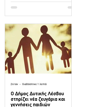
των έντονων βροχοπτώσεων ,
διαπιστώθηκαν και προβλήματα υγρασίας
που χρίζουν άμεσης αντιμετώπισης. Όπως
τονίζει σε ανακοίνωσή του ο Δήμος, έχει
υποβάλλει προτάσεις για ενεργειακή
αναβάθμιση του συγκεκριμένου σχολικού
κτιρίου, τόσο στο ΕΣΠΑ όσο και στο
πρόγραμμα
26 Ιαν
διαβάστηκε 1 λεπτά
Ο Δήμος Δυτικής Λέσβου
στηρίζει νέα ζευγάρια και
γεννήσεις παιδιών