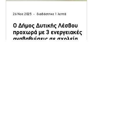
26 Νοε 2025
διαβάστηκε 1 λεπτά
Ο Δήμος Δυτικής Λέσβου
προχωρά με 3 ενεργειακές
αναβαθμίσεις σε σχολεία
Στη δημοπράτηση τριών σημαντικών
έργων ενεργειακής αναβάθμισης σχολικών
υποδομών προχώρησε o Δήμος Δυτικής
Λέσβου, μετά την οριστική εξασφάλιση της
χρηματοδότησης από το ΕΣΠΑ 2021-2027.
Πρόκειται για παρεμβάσεις που αφορούν το
Γυμνάσιο Άγρας , το Δημοτικό Σχολείο
Πέτρας και το Δημοτικό Σχολείο Μήθυμνας
, με στόχο τη βελτίωση της ενεργειακής
απόδοσης και την αναβάθμιση των
κτηριακών εγκαταστάσεων. Σύμφωνα με
το δελτίο Τύπου, ο Δήμος ολοκλήρωσε