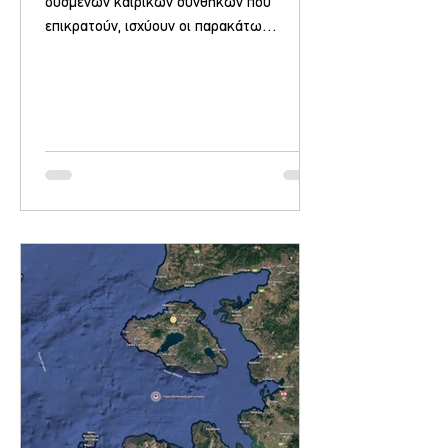
δυσμενών καιρικών συνθηκών που
επικρατούν, ισχύουν οι παρακάτω
τροποποιήσεις δρομολογίων: ΝΗΣΟΣ
ΣΑΜΟΣ Πέμπτη 08/01/2026: Το δρομολόγιο
του πλοίου από Μυτιλήνη στις 18:00 για
Χίο-Πειραιά, δεν θα πραγματοποιηθεί.
Τετάρτη 07/01/2026: Το δρομολόγιο του
πλοίου από Πειραιά στις 20:00 για Χίο-
Μυτιλήνη, δεν θα
πραγματοποιηθεί.Απαιτείται αλλαγή
εισιτηρίων, επικοινωνήστε με το
πρακτορείο που κάνατε την κράτησή
σας.Εάν την κάνατε από το τηλεφωνικό
μας