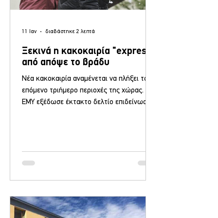
11 Ιαν
διαβάστηκε 2 λεπτά
Ξεκινά η κακοκαιρία "express"
από απόψε το βράδυ
Νέα κακοκαιρία αναμένεται να πλήξει το
επόμενο τριήμερο περιοχές της χώρας. Η
ΕΜΥ εξέδωσε έκτακτο δελτίο επιδείνωσης
του καιρού, κάνοντας λόγο για σταδιακή
επιδείνωση του καιρού από σήμερα το
απόγευμα (11.), όπου αναμένουμε έντονο
κύμα ψύχους, ισχυρούς βόρειους ανέμους
και στα ορεινά - ημιορεινά αλλά και σε
πεδινές περιοχές της βόρειας κυρίως
Ελλάδας χιονοπτώσεις. Σύμφωνα με την
ΕΜΥ για την κακοκαιρία, πολύ χαμηλές θα
διατηρηθούν οι θερμοκρασίες μέχρι και το