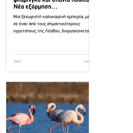
φλαμίνγκο και σπάνια πουλιά –
Νέα εξόρμηση
ορνιθοπαρατήρησης
Μια ξεχωριστή καλοκαιρινή εμπειρία, μέσα
σε έναν από τους σημαντικότερους
υγροτόπους της Λέσβου, διοργανώνεται το
απόγευμα της Τετάρτης 22 Ιουλίου 2026,
στην περιοχή «9 Καμάρες» του κόλπου
Καλλονής. Μετά τη μεγάλη συμμετοχή που
σημειώθηκε στην προηγούμενη εξόρμηση
στην Αλυκή Καλλονής, το Μουσείο Φυσικής
Ιστορίας Απολιθωμένου Δάσους Λέσβου
και το Κέντρο Περιβαλλοντικής
Ενημέρωσης Καλλονής προσκαλούν
κατοίκους και επισκέπτες του νησιού σε
μια νέα δράση παρατήρησης πουλιών, από