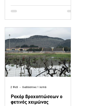
βασισμένη σε στοιχεία της Εθνικής
Μετεωρολογικής Υπηρεσίας (Ε.Μ.Υ.).
Ειδικότερα, αναμένεται να πνέουν βόρειοι
και βορειοανατολικοί άνεμοι έντασης 6
έως 7 μποφόρ , ενώ κατά τις πρωινές
ώρες ενδέχεται τοπικά να φτάσουν ακόμη
και τα 8 μποφόρ . Η ανακοίνωση
απευθύνεται σε ναυτιλλόμενους,
ναυταθλητές, επαγ
2 Φεβ
διαβάστηκε 1 λεπτά
Ρεκόρ βροχοπτώσεων ο
φετινός χειμώνας