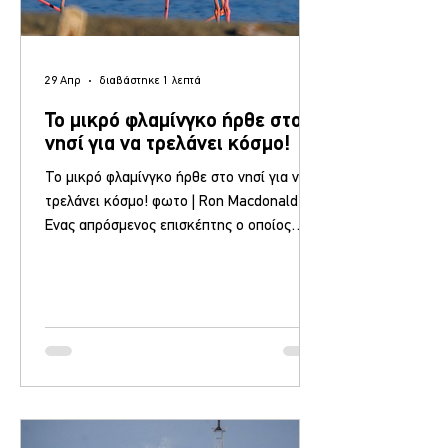
29 Απρ
διαβάστηκε 1 λεπτά
Το μικρό φλαμίνγκο ήρθε στο
νησί για να τρελάνει κόσμο!
Το μικρό φλαμίνγκο ήρθε στο νησί για να
τρελάνει κόσμο! φωτο | Ron Macdonald
Ένας απρόσμενος επισκέπτης ο οποίος
συναντάται σε νότια Αφρική και Ινδία
βρίσκεται στις Αλυκές Πολιχνίτου εδώ και
λίγες μέρες και αποτελεί ατραξιόν για τους
τουρίστες birdwatchers που βρίσκονται
αυτή την περίοδο στην Καλλονή.
Μικρόσωμο, πολύ πιο ροζ με μελιτζανί
ράμφος διαφέρει από τα φλαμίνγκο που
έχουμε εδώ! Στη Λέσβο και γενικότερα
στην Ελλάδα έχουμε το Φοινικόπτερος ο