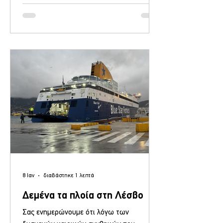
την ενεργειακή αναβάθμιση δύο πολύ
σημαντικών κτηρίων: Του κτηρίου του
ΕΠΑΛ Καλλονής και του «Ζαχάρειου»
Γηροκομείου στην Αγία Παρασκευή. Το
προτεινόμενο έργο, υπεβλήθη για
χρηματοδότηση στο Πρόγραμμα «Δίκαιης
Αναπτυξιακής Μετάβασης» 2021-2027
(ΠΔΑΜ) για δράσεις που αφορούν στην
περιοχή το
8 Ιαν
διαβάστηκε 1 λεπτά
Δεμένα τα πλοία στη Λέσβο
Σας ενημερώνουμε ότι λόγω των