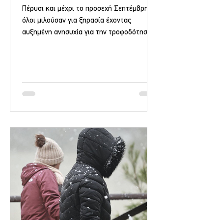
Πέρυσι και μέχρι το προσεχή Σεπτέμβρη,
όλοι μιλούσαν για ξηρασία έχοντας
αυξημένη ανησυχία για την τροφοδότηση
των σπιτιών ενώ μάλιστα είχαν παρθεί
μέτρα για τη φειδωλή χρήση του νερού.
Σήμερα, μερικούς μήνες μετά μιλάμε για
κάτι το απίστευτο, η γή να αποβάλλει το
νερό και να μην μπορεί να απορροφηθεί!
Βουνά έχουν δημιουργήσει καταρράκτες,
βράχοι πέφτουν, χώματα κυλάνε και βουνά
"ξεβράζουν" από παντού νερό. Βλέποντας
τα ποσά βροχής, ο φετινός χειμώνας είναι
ο καλύτερος σε ποσ