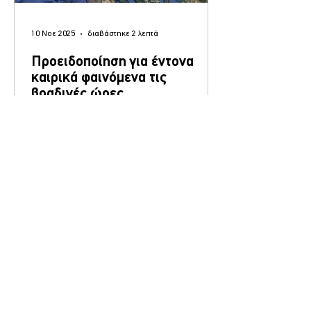
10 Νοε 2025
διαβάστηκε 2 λεπτά
Προειδοποίηση για έντονα
καιρικά φαινόμενα τις
βραδινές ώρες
Η Ειδική Ομάδα Εθελοντών Λέσβου του
Πυροσβεστικού Κλιμακίου Γέρας εξέδωσε
προειδοποίηση προς τους πολίτες, καθώς
από τις 2:00 τα ξημερώματα της Τρίτης 11
Νοεμβρίου αναμένεται ισχυρό κύμα
καταιγίδων που θα επηρεάσει ολόκληρο το
νησί . Η κακοκαιρία, σύμφωνα με τα
τελευταία προγνωστικά της Εθνικής
Μετεωρολογικής Υπηρεσίας , συνοδεύεται
από πορτοκαλί προειδοποίηση για έντονη
βροχόπτωση και ισχυρές καταιγίδες .
ΠΡΟΓΝΩΣΗ ΕΜΥ – Πορτοκαλί Συναγερμός